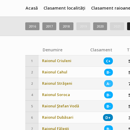
Acasă
Clasament localități
Clasament raioan
2016
2017
2018
2019
2020
2021
Denumire
Clasament
T
Raionul Criuleni
C+
1
Raionul Cahul
B-
2
Raionul Străşeni
A-
2
Raionul Soroca
B-
4
Raionul Ştefan Vodă
B-
5
Raionul Dubăsari
D+
6
Raionul Făleşti
B-
7