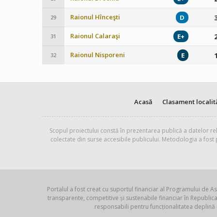
Raionul Hînceşti
D
29
Raionul Calaraşi
E+
31
Raionul Nisporeni
E
32
Acasă
Clasament localit
Scopul proiectului constă în prezentarea publică a datelor rel
colectate din surse accesibile publicului. Metodologia a fost
Portalul a fost creat cu suportul financiar al Programului de As
transparente, competitive și sustenabile financiar în Republ
responsabili pentru funcționalitatea deplină 