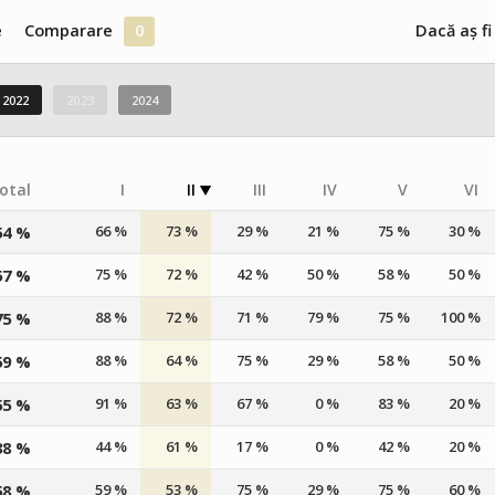
e
Comparare
0
Dacă aș fi
2022
2023
2024
otal
I
II
III
IV
V
VI
54 %
66 %
73 %
29 %
21 %
75 %
30 %
57 %
75 %
72 %
42 %
50 %
58 %
50 %
75 %
88 %
72 %
71 %
79 %
75 %
100 %
59 %
88 %
64 %
75 %
29 %
58 %
50 %
55 %
91 %
63 %
67 %
0 %
83 %
20 %
38 %
44 %
61 %
17 %
0 %
42 %
20 %
58 %
59 %
53 %
75 %
29 %
75 %
60 %