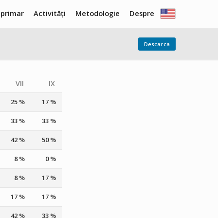
 primar
Activități
Metodologie
Despre
Descarca
VII
IX
25 %
17 %
33 %
33 %
42 %
50 %
8 %
0 %
8 %
17 %
17 %
17 %
42 %
33 %