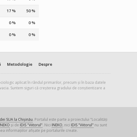
17 %
50 %
0 %
0 %
0 %
0 %
i
Metodologie
Despre
ciologic aplicat în rândul primarilor, precum și în baza datele
vacia. Suntem siguri că creșterea gradului de conștientizare a
ei SUA la Chișinău
. Portalul este parte a proiectului "Localități
INEKO
și de
IDIS "Viitorul"
. Nici
INEKO
, nici
IDIS "Viitorul"
nu sunt
ea informațiilor afișate pe portalurile create.