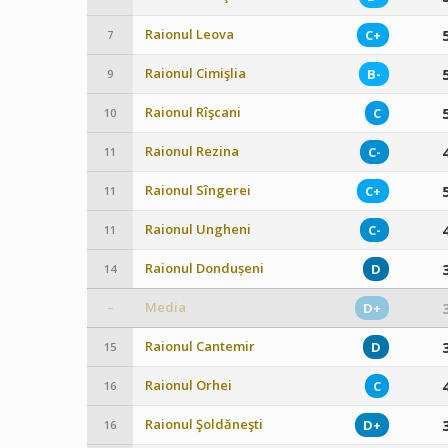
Raionul Leova
C+
7
Raionul Cimişlia
B-
9
Raionul Rîşcani
C
10
Raionul Rezina
C-
11
Raionul Sîngerei
C+
11
Raionul Ungheni
C-
11
Raionul Dondușeni
D
14
Media
D+
–
Raionul Cantemir
D
15
Raionul Orhei
C
16
Raionul Şoldăneşti
D+
16