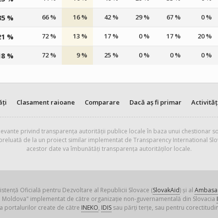
35 %
66 %
16 %
42 %
29 %
67 %
0 %
21 %
72 %
13 %
17 %
0 %
17 %
20 %
18 %
72 %
9 %
25 %
0 %
0 %
0 %
ăți
Clasament raioane
Comparare
Dacă aș fi primar
Activităț
evante privind transparența autorității publice locale în baza unui chestionar so
 preluată de la un proiect similar implementat de Transparency International Slo
acestor date va îmbunătăți transparența autorităților locale.
istență Oficială pentru Dezvoltare al Republicii Slovace (
SlovakAid
) și al
Ambasad
ica Moldova" implementat de către organizație non-guvernamentală din Slovacia
a portalurilor create de către
INEKO
,
IDIS
sau părți terțe, sau pentru corectitudin