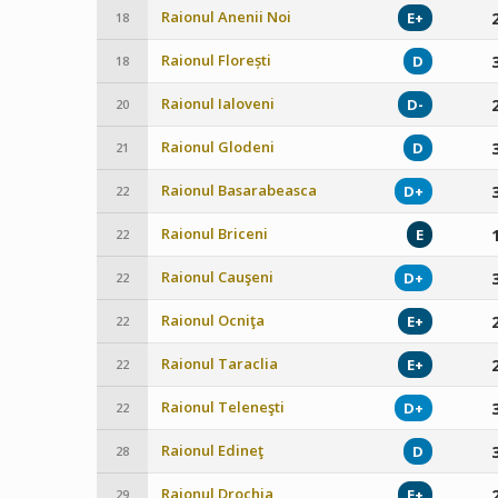
Raionul Anenii Noi
E+
18
Raionul Florești
D
18
Raionul Ialoveni
D-
20
Raionul Glodeni
D
21
Raionul Basarabeasca
D+
22
Raionul Briceni
E
22
Raionul Cauşeni
D+
22
Raionul Ocniţa
E+
22
Raionul Taraclia
E+
22
Raionul Teleneşti
D+
22
Raionul Edineţ
D
28
Raionul Drochia
E+
29