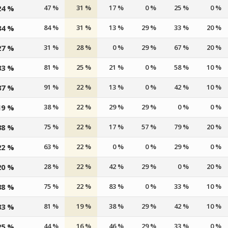
24 %
47 %
31 %
17 %
0 %
25 %
0 %
34 %
84 %
31 %
13 %
29 %
33 %
20 %
27 %
31 %
28 %
0 %
29 %
67 %
20 %
33 %
81 %
25 %
21 %
0 %
58 %
10 %
37 %
91 %
22 %
13 %
0 %
42 %
10 %
19 %
38 %
22 %
29 %
29 %
0 %
0 %
38 %
75 %
22 %
17 %
57 %
79 %
20 %
22 %
63 %
22 %
0 %
0 %
29 %
0 %
20 %
28 %
22 %
42 %
29 %
0 %
20 %
38 %
75 %
22 %
83 %
0 %
33 %
10 %
33 %
81 %
19 %
38 %
29 %
42 %
10 %
25 %
44 %
16 %
46 %
29 %
33 %
0 %