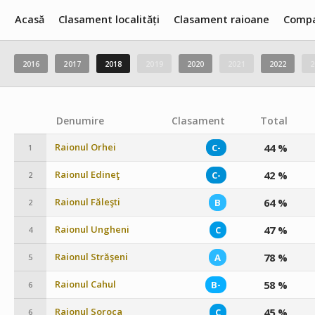
Acasă
Clasament localități
Clasament raioane
Compa
2016
2017
2018
2019
2020
2021
2022
2
Denumire
Clasament
Total
Raionul Orhei
44 %
C-
1
Raionul Edineţ
42 %
C-
2
Raionul Făleşti
64 %
B
2
Raionul Ungheni
47 %
C
4
Raionul Străşeni
78 %
A
5
Raionul Cahul
58 %
B-
6
Raionul Soroca
45 %
C
6