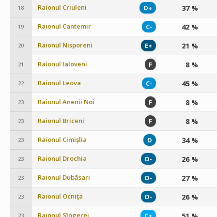
Raionul Criuleni
37 %
D+
18
Raionul Cantemir
42 %
C-
19
Raionul Nisporeni
21 %
E+
20
Raionul Ialoveni
8 %
F
21
Raionul Leova
45 %
C-
22
Raionul Anenii Noi
8 %
F
23
Raionul Briceni
8 %
F
23
Raionul Cimişlia
34 %
D
23
Raionul Drochia
26 %
D-
23
Raionul Dubăsari
27 %
D-
23
Raionul Ocniţa
26 %
D-
23
Raionul Sîngerei
51 %
C+
23