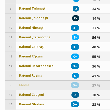
Raionul Teleneşti
34 %
D
6
Raionul Şoldăneşti
14 %
E-
9
Raionul Hînceşti
37 %
D+
10
Raionul Ştefan Vodă
56 %
B-
11
Raionul Calaraşi
40 %
D+
12
Raionul Rîşcani
55 %
C+
13
Raionul Basarabeasca
36 %
D+
14
Raionul Rezina
41 %
C-
14
Media
37 %
D+
–
Raionul Cauşeni
30 %
D-
16
Raionul Glodeni
38 %
D+
16