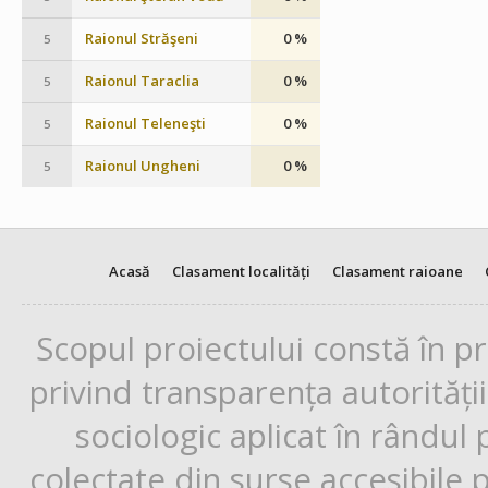
Raionul Străşeni
0 %
5
Raionul Taraclia
0 %
5
Raionul Teleneşti
0 %
5
Raionul Ungheni
0 %
5
Acasă
Clasament localități
Clasament raioane
Scopul proiectului constă în p
privind transparența autorități
sociologic aplicat în rândul
colectate din surse accesibile 