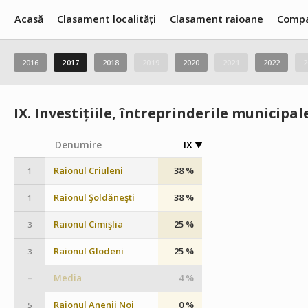
Acasă
Clasament localități
Clasament raioane
Compa
2016
2017
2018
2019
2020
2021
2022
2
IX.
Investițiile, întreprinderile municipal
Denumire
IX
Raionul Criuleni
38 %
1
Raionul Şoldăneşti
38 %
1
Raionul Cimişlia
25 %
3
Raionul Glodeni
25 %
3
Media
4 %
–
Raionul Anenii Noi
0 %
5