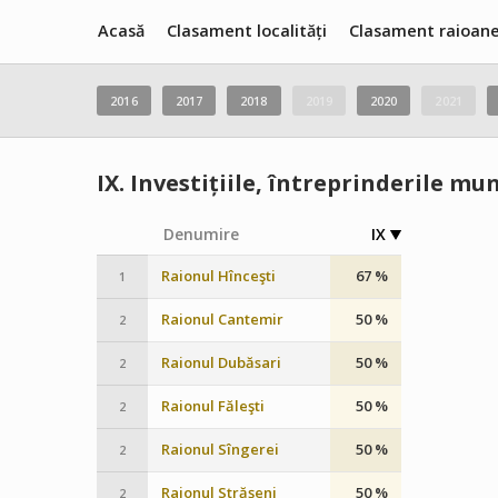
Acasă
Clasament localități
Clasament raioan
2016
2017
2018
2019
2020
2021
IX.
Investițiile, întreprinderile mun
Denumire
IX
Raionul Hînceşti
67 %
1
Raionul Cantemir
50 %
2
Raionul Dubăsari
50 %
2
Raionul Făleşti
50 %
2
Raionul Sîngerei
50 %
2
Raionul Străşeni
50 %
2