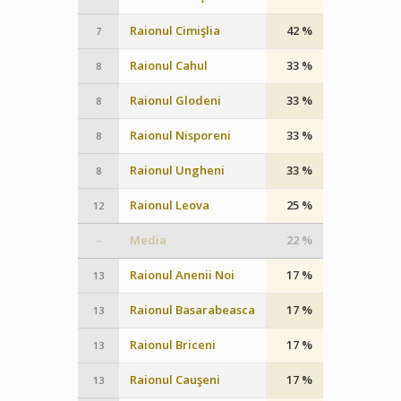
Raionul Cimişlia
42 %
7
Raionul Cahul
33 %
8
Raionul Glodeni
33 %
8
Raionul Nisporeni
33 %
8
Raionul Ungheni
33 %
8
Raionul Leova
25 %
12
Media
22 %
–
Raionul Anenii Noi
17 %
13
Raionul Basarabeasca
17 %
13
Raionul Briceni
17 %
13
Raionul Cauşeni
17 %
13