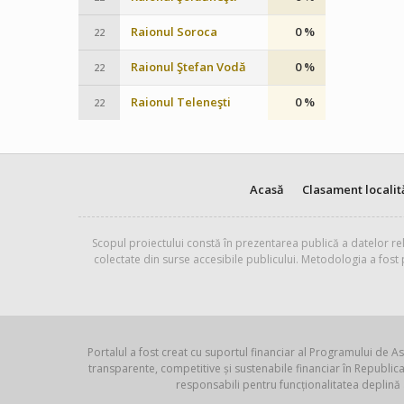
Raionul Soroca
0 %
22
Raionul Ştefan Vodă
0 %
22
Raionul Teleneşti
0 %
22
Acasă
Clasament localit
Scopul proiectului constă în prezentarea publică a datelor rel
colectate din surse accesibile publicului. Metodologia a fost
Portalul a fost creat cu suportul financiar al Programului de As
transparente, competitive și sustenabile financiar în Republ
responsabili pentru funcționalitatea deplină 