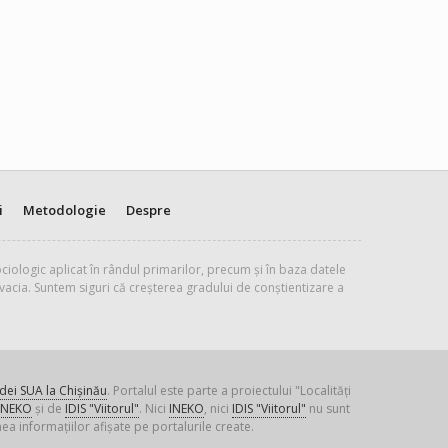
i
Metodologie
Despre
ciologic aplicat în rândul primarilor, precum și în baza datele
vacia. Suntem siguri că creșterea gradului de conștientizare a
ei SUA la Chișinău
. Portalul este parte a proiectului "Localități
INEKO
și de
IDIS "Viitorul"
. Nici
INEKO
, nici
IDIS "Viitorul"
nu sunt
ea informațiilor afișate pe portalurile create.