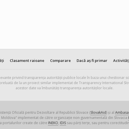
ăți
Clasament raioane
Comparare
Dacă aș fi primar
Activităț
evante privind transparența autorității publice locale în baza unui chestionar so
 preluată de la un proiect similar implementat de Transparency International Slo
acestor date va îmbunătăți transparența autorităților locale.
istență Oficială pentru Dezvoltare al Republicii Slovace (
SlovakAid
) și al
Ambasad
ica Moldova" implementat de către organizație non-guvernamentală din Slovacia
a portalurilor create de către
INEKO
,
IDIS
sau părți terțe, sau pentru corectitudin