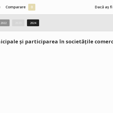
e
Comparare
0
Dacă aș fi
2022
2023
2024
icipale și participarea în societățile comer