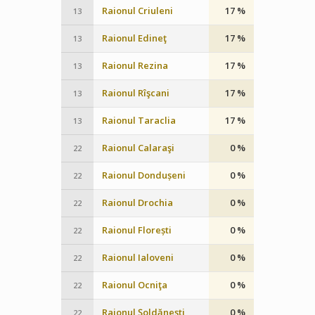
Raionul Criuleni
17 %
13
Raionul Edineţ
17 %
13
Raionul Rezina
17 %
13
Raionul Rîşcani
17 %
13
Raionul Taraclia
17 %
13
Raionul Calaraşi
0 %
22
Raionul Dondușeni
0 %
22
Raionul Drochia
0 %
22
Raionul Florești
0 %
22
Raionul Ialoveni
0 %
22
Raionul Ocniţa
0 %
22
Raionul Şoldăneşti
0 %
22