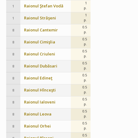
1
Raionul Ştefan Vodă
1
p.
1
Raionul Străşeni
1
p.
0.5
Raionul Cantemir
8
p.
0.5
Raionul Cimişlia
8
p.
0.5
Raionul Criuleni
8
p.
0.5
Raionul Dubăsari
8
p.
0.5
Raionul Edineţ
8
p.
0.5
Raionul Hînceşti
8
p.
0.5
Raionul Ialoveni
8
p.
0.5
Raionul Leova
8
p.
0.5
Raionul Orhei
8
p.
0.5