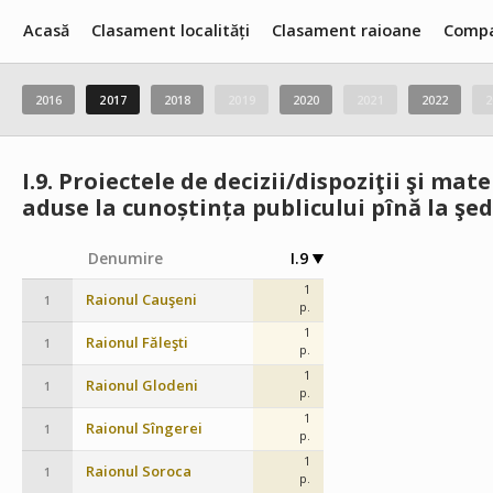
Acasă
Clasament localități
Clasament raioane
Compa
2016
2017
2018
2019
2020
2021
2022
2
I.9.
Proiectele de decizii/dispoziţii şi mat
aduse la cunoștința publicului pînă la şed
Denumire
I.9
1
Raionul Cauşeni
1
p.
1
Raionul Făleşti
1
p.
1
Raionul Glodeni
1
p.
1
Raionul Sîngerei
1
p.
1
Raionul Soroca
1
p.