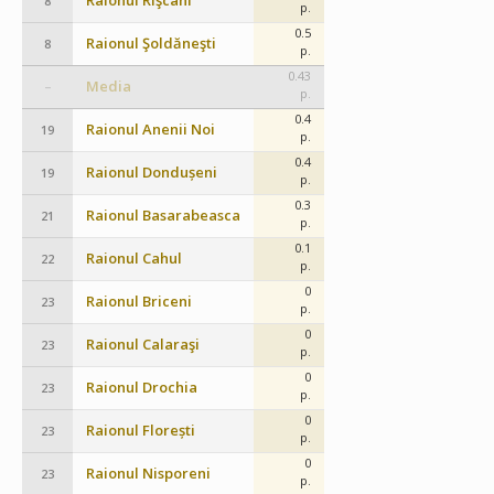
Raionul Rîşcani
8
p.
0.5
Raionul Şoldăneşti
8
p.
0.43
Media
–
p.
0.4
Raionul Anenii Noi
19
p.
0.4
Raionul Dondușeni
19
p.
0.3
Raionul Basarabeasca
21
p.
0.1
Raionul Cahul
22
p.
0
Raionul Briceni
23
p.
0
Raionul Calaraşi
23
p.
0
Raionul Drochia
23
p.
0
Raionul Florești
23
p.
0
Raionul Nisporeni
23
p.