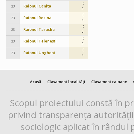
0
Raionul Ocniţa
23
p.
0
Raionul Rezina
23
p.
0
Raionul Taraclia
23
p.
0
Raionul Teleneşti
23
p.
0
Raionul Ungheni
23
p.
Acasă
Clasament localități
Clasament raioane
Scopul proiectului constă în p
privind transparența autorități
sociologic aplicat în rândul