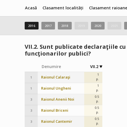
Acasă
Clasament localități
Clasament raioan
2016
2017
2018
2019
2020
2021
VII.2.
Sunt publicate declaraţiile cu 
funcţionarilor publici?
Denumire
VII.2
1
Raionul Calaraşi
1
p.
1
Raionul Ungheni
1
p.
0.5
Raionul Anenii Noi
3
p.
0.5
Raionul Briceni
3
p.
0.5
Raionul Cantemir
3
p.