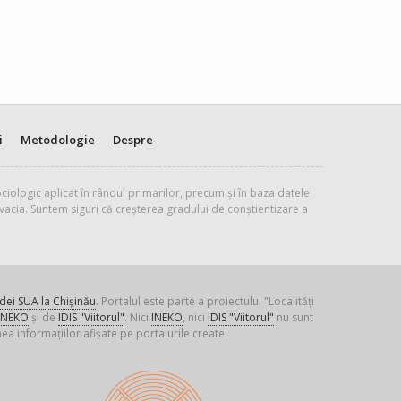
i
Metodologie
Despre
ciologic aplicat în rândul primarilor, precum și în baza datele
vacia. Suntem siguri că creșterea gradului de conștientizare a
ei SUA la Chișinău
. Portalul este parte a proiectului "Localități
INEKO
și de
IDIS "Viitorul"
. Nici
INEKO
, nici
IDIS "Viitorul"
nu sunt
ea informațiilor afișate pe portalurile create.