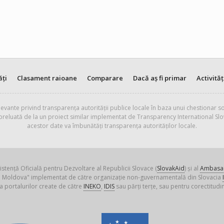
ăți
Clasament raioane
Comparare
Dacă aș fi primar
Activităț
evante privind transparența autorității publice locale în baza unui chestionar so
 preluată de la un proiect similar implementat de Transparency International Slo
acestor date va îmbunătăți transparența autorităților locale.
istență Oficială pentru Dezvoltare al Republicii Slovace (
SlovakAid
) și al
Ambasad
ica Moldova" implementat de către organizație non-guvernamentală din Slovacia
a portalurilor create de către
INEKO
,
IDIS
sau părți terțe, sau pentru corectitudin