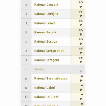
0.5
Raionul Cauşeni
3
p.
0.5
Raionul Cimişlia
3
p.
0.5
Raionul Leova
3
p.
0.5
Raionul Rezina
3
p.
0.5
Raionul Soroca
3
p.
0.5
Raionul Ştefan Vodă
3
p.
0.5
Raionul Străşeni
3
p.
0.24
Media
–
p.
0
Raionul Basarabeasca
13
p.
0
Raionul Cahul
13
p.
0
Raionul Criuleni
13
p.
0