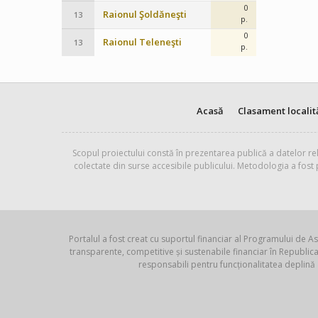
0
Raionul Şoldăneşti
13
p.
0
Raionul Teleneşti
13
p.
Acasă
Clasament localit
Scopul proiectului constă în prezentarea publică a datelor rel
colectate din surse accesibile publicului. Metodologia a fost
Portalul a fost creat cu suportul financiar al Programului de As
transparente, competitive și sustenabile financiar în Republ
responsabili pentru funcționalitatea deplină 