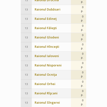
Raionul Drochia
13
p.
0
Raionul Dubăsari
13
p.
0
Raionul Edineţ
13
p.
0
Raionul Făleşti
13
p.
0
Raionul Glodeni
13
p.
0
Raionul Hînceşti
13
p.
0
Raionul Ialoveni
13
p.
0
Raionul Nisporeni
13
p.
0
Raionul Ocniţa
13
p.
0
Raionul Orhei
13
p.
0
Raionul Rîşcani
13
p.
0
Raionul Sîngerei
13
p.