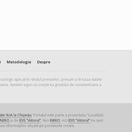
i
Metodologie
Despre
ciologic aplicat în rândul primarilor, precum și în baza datele
vacia. Suntem siguri că creșterea gradului de conștientizare a
ei SUA la Chișinău
. Portalul este parte a proiectului "Localități
INEKO
și de
IDIS "Viitorul"
. Nici
INEKO
, nici
IDIS "Viitorul"
nu sunt
ea informațiilor afișate pe portalurile create.