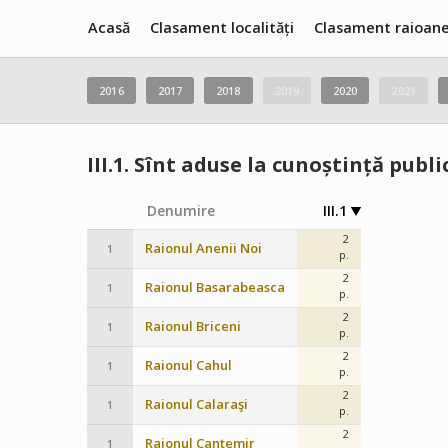
Acasă
Clasament localități
Clasament raioan
2016
2017
2018
2019
2020
2021
III.1.
Sînt aduse la cunoștință public
Denumire
III.1
2
Raionul Anenii Noi
1
p.
2
Raionul Basarabeasca
1
p.
2
Raionul Briceni
1
p.
2
Raionul Cahul
1
p.
2
Raionul Calaraşi
1
p.
2
Raionul Cantemir
1