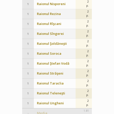
2
Raionul Nisporeni
1
p.
2
Raionul Rezina
1
p.
2
Raionul Rîşcani
1
p.
2
Raionul Sîngerei
1
p.
2
Raionul Şoldăneşti
1
p.
2
Raionul Soroca
1
p.
2
Raionul Ştefan Vodă
1
p.
2
Raionul Străşeni
1
p.
2
Raionul Taraclia
1
p.
2
Raionul Teleneşti
1
p.
2
Raionul Ungheni
1
p.
1.81
Media
–