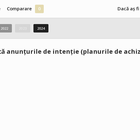
e
Comparare
0
Dacă aș fi
2022
2023
2024
ă anunțurile de intenție (planurile de achizi