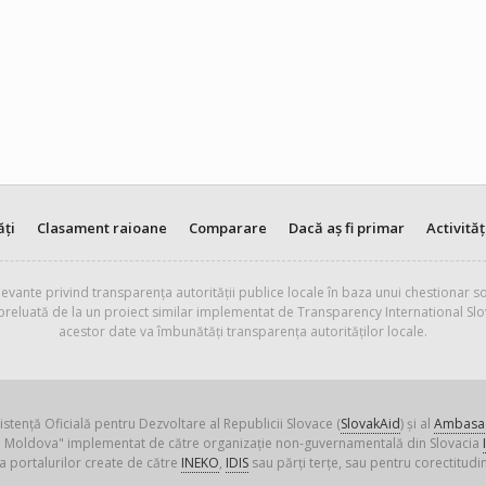
ăți
Clasament raioane
Comparare
Dacă aș fi primar
Activităț
evante privind transparența autorității publice locale în baza unui chestionar so
 preluată de la un proiect similar implementat de Transparency International Slo
acestor date va îmbunătăți transparența autorităților locale.
istență Oficială pentru Dezvoltare al Republicii Slovace (
SlovakAid
) și al
Ambasad
ica Moldova" implementat de către organizație non-guvernamentală din Slovacia
a portalurilor create de către
INEKO
,
IDIS
sau părți terțe, sau pentru corectitudin