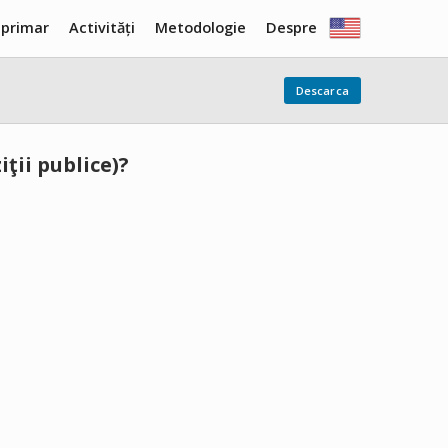
 primar
Activități
Metodologie
Despre
Descarca
ţii publice)?