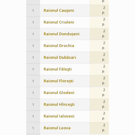
p.
2
Raionul Cauşeni
1
p.
2
Raionul Criuleni
1
p.
2
Raionul Dondușeni
1
p.
2
Raionul Drochia
1
p.
2
Raionul Dubăsari
1
p.
2
Raionul Făleşti
1
p.
2
Raionul Florești
1
p.
2
Raionul Glodeni
1
p.
2
Raionul Hînceşti
1
p.
2
Raionul Ialoveni
1
p.
2
Raionul Leova
1
p.