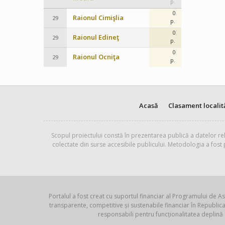
p.
0
Raionul Cimişlia
29
p.
0
Raionul Edineţ
29
p.
0
Raionul Ocniţa
29
p.
Acasă
Clasament localit
Scopul proiectului constă în prezentarea publică a datelor rel
colectate din surse accesibile publicului. Metodologia a fost
Portalul a fost creat cu suportul financiar al Programului de As
transparente, competitive și sustenabile financiar în Republ
responsabili pentru funcționalitatea deplină 