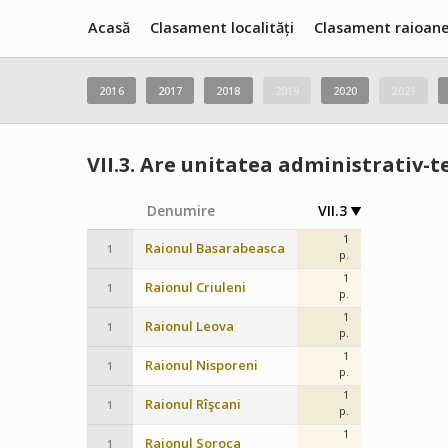
Acasă
Clasament localități
Clasament raioan
2016
2017
2018
2019
2020
2021
VII.3.
Are unitatea administrativ-ter
Denumire
VII.3
1
Raionul Basarabeasca
1
p.
1
Raionul Criuleni
1
p.
1
Raionul Leova
1
p.
1
Raionul Nisporeni
1
p.
1
Raionul Rîşcani
1
p.
1
Raionul Soroca
1