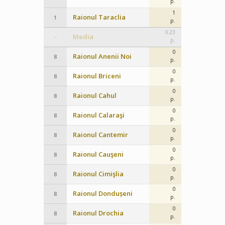
p.
1
Raionul Taraclia
1
p.
0.23
Media
–
p.
0
Raionul Anenii Noi
8
p.
0
Raionul Briceni
8
p.
0
Raionul Cahul
8
p.
0
Raionul Calaraşi
8
p.
0
Raionul Cantemir
8
p.
0
Raionul Cauşeni
8
p.
0
Raionul Cimişlia
8
p.
0
Raionul Dondușeni
8
p.
0
Raionul Drochia
8
p.