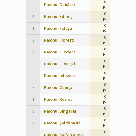
0
Raionul Dubăsari
8
p.
0
Raionul Edineţ
8
p.
0
Raionul Făleşti
8
p.
0
Raionul Florești
8
p.
0
Raionul Glodeni
8
p.
0
Raionul Hînceşti
8
p.
0
Raionul Ialoveni
8
p.
0
Raionul Ocniţa
8
p.
0
Raionul Rezina
8
p.
0
Raionul Sîngerei
8
p.
0
Raionul Şoldăneşti
8
p.
0
Raionul Ştefan Vodă
8