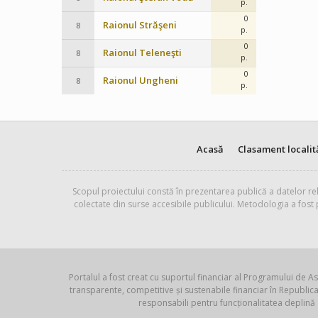
p.
0
Raionul Străşeni
8
p.
0
Raionul Teleneşti
8
p.
0
Raionul Ungheni
8
p.
Acasă
Clasament localit
Scopul proiectului constă în prezentarea publică a datelor rel
colectate din surse accesibile publicului. Metodologia a fost
Portalul a fost creat cu suportul financiar al Programului de As
transparente, competitive și sustenabile financiar în Republ
responsabili pentru funcționalitatea deplină 