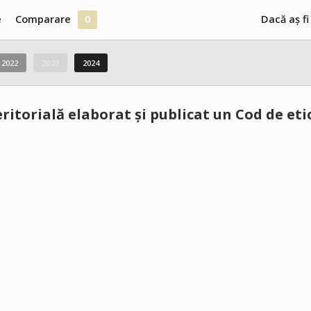
e
Comparare
0
Dacă aș fi
2022
2023
2024
itorială elaborat și publicat un Cod de etic