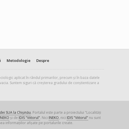
i
Metodologie
Despre
ciologic aplicat în rândul primarilor, precum și în baza datele
vacia. Suntem siguri că creșterea gradului de conștientizare a
ei SUA la Chișinău
. Portalul este parte a proiectului "Localități
INEKO
și de
IDIS "Viitorul"
. Nici
INEKO
, nici
IDIS "Viitorul"
nu sunt
ea informațiilor afișate pe portalurile create.