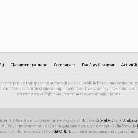
ăți
Clasament raioane
Comparare
Dacă aș fi primar
Activităț
evante privind transparența autorității publice locale în baza unui chestionar so
 preluată de la un proiect similar implementat de Transparency International Slo
acestor date va îmbunătăți transparența autorităților locale.
istență Oficială pentru Dezvoltare al Republicii Slovace (
SlovakAid
) și al
Ambasad
ica Moldova" implementat de către organizație non-guvernamentală din Slovacia
a portalurilor create de către
INEKO
,
IDIS
sau părți terțe, sau pentru corectitudin