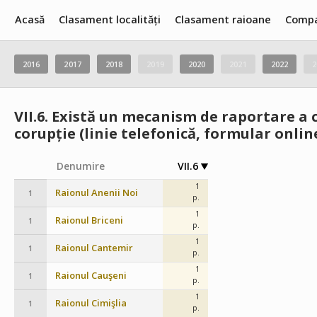
Acasă
Clasament localități
Clasament raioane
Compa
2016
2017
2018
2019
2020
2021
2022
2
VII.6.
Există un mecanism de raportare a c
corupție (linie telefonică, formular online
Denumire
VII.6
1
Raionul Anenii Noi
1
p.
1
Raionul Briceni
1
p.
1
Raionul Cantemir
1
p.
1
Raionul Cauşeni
1
p.
1
Raionul Cimişlia
1
p.