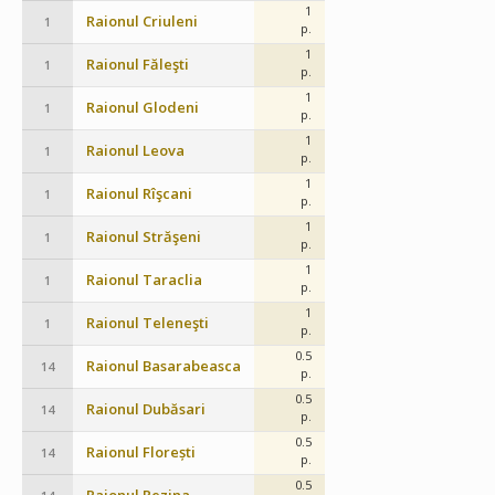
1
Raionul Criuleni
1
p.
1
Raionul Făleşti
1
p.
1
Raionul Glodeni
1
p.
1
Raionul Leova
1
p.
1
Raionul Rîşcani
1
p.
1
Raionul Străşeni
1
p.
1
Raionul Taraclia
1
p.
1
Raionul Teleneşti
1
p.
0.5
Raionul Basarabeasca
14
p.
0.5
Raionul Dubăsari
14
p.
0.5
Raionul Florești
14
p.
0.5