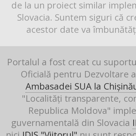
de la un proiect similar impl
Slovacia. Suntem siguri că cr
acestor date va îmbunătăți
Portalul a fost creat cu suport
Oficială pentru Dezvoltare al
Ambasadei SUA la Chișină
"Localități transparente, co
Republica Moldova" imple
guvernamentală din Slovacia
nici
IDIS "Viitorul"
nu sunt respon