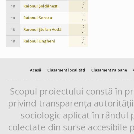
0
Raionul Şoldăneşti
18
p.
0
Raionul Soroca
18
p.
0
Raionul Ştefan Vodă
18
p.
0
Raionul Ungheni
18
p.
Acasă
Clasament localități
Clasament raioane
Scopul proiectului constă în p
privind transparența autorități
sociologic aplicat în rândul
colectate din surse accesibile 