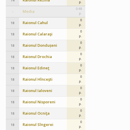
Raionul Rezina
14
p.
0.48
Media
–
p.
0
Raionul Cahul
18
p.
0
Raionul Calaraşi
18
p.
0
Raionul Dondușeni
18
p.
0
Raionul Drochia
18
p.
0
Raionul Edineţ
18
p.
0
Raionul Hînceşti
18
p.
0
Raionul Ialoveni
18
p.
0
Raionul Nisporeni
18
p.
0
Raionul Ocniţa
18
p.
0
Raionul Sîngerei
18
p.