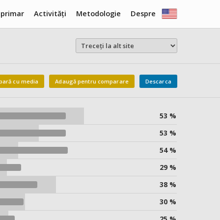
 primar
Activități
Metodologie
Despre
ară cu media
Adaugă pentru comparare
Descarca
53 %
53 %
54 %
29 %
38 %
30 %
25 %