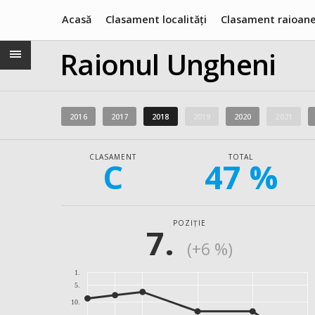
Acasă
Clasament localități
Clasament raioan
Raionul Ungheni
2016
2017
2018
2019
2020
2021
CLASAMENT
TOTAL
C
47 %
POZIȚIE
7.
(+6 %)
1.
5.
10.