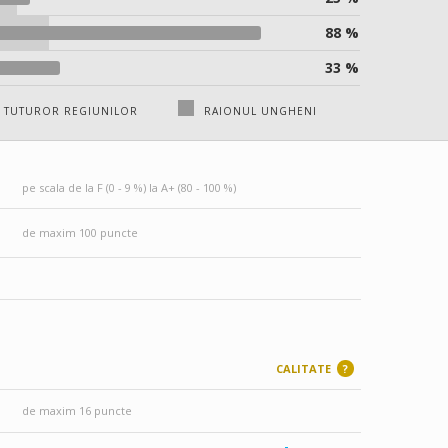
88 %
33 %
 TUTUROR REGIUNILOR
RAIONUL UNGHENI
pe scala de la F (0 - 9 %) la A+ (80 - 100 %)
de maxim 100 puncte
CALITATE
?
de maxim 16 puncte