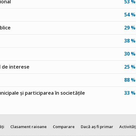
ional
53 %
54 %
blice
29 %
38 %
30 %
ul de interese
25 %
88 %
unicipale și participarea în societățile
33 %
ăți
Clasament raioane
Comparare
Dacă aș fi primar
Activităț