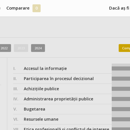
e
Comparare
0
Dacă aș fi
2022
2023
2024
Comp
I.
Accesul la informație
II.
Participarea în procesul decizional
III.
Achizițiile publice
IV.
Administrarea proprietății publice
V.
Bugetarea
VI.
Resursele umane
VII.
Etica profesională și conflictul de interese