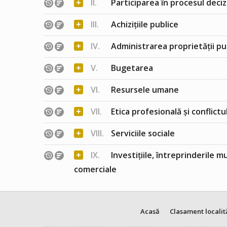
+
II.
Participarea în procesul deciz
+
III.
Achizițiile publice
+
IV.
Administrarea proprietății pu
+
V.
Bugetarea
+
VI.
Resursele umane
+
VII.
Etica profesională și conflict
+
VIII.
Serviciile sociale
+
IX.
Investițiile, întreprinderile m
comerciale
Acasă
Clasament localit