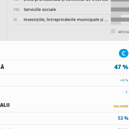
VIII.
Serviciile sociale
IX.
Investițiile, întreprinderile municipale și participarea în societățile comerciale
MEDIA
C
47 %
LĂ
+6 %
7.
ALII
VALOARE
53 %