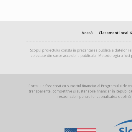
Acasă
Clasament localit
Scopul proiectului constă în prezentarea publică a datelor rel
colectate din surse accesibile publicului. Metodologia a fost
Portalul a fost creat cu suportul financiar al Programului de As
transparente, competitive și sustenabile financiar în Republ
responsabili pentru funcționalitatea deplină 