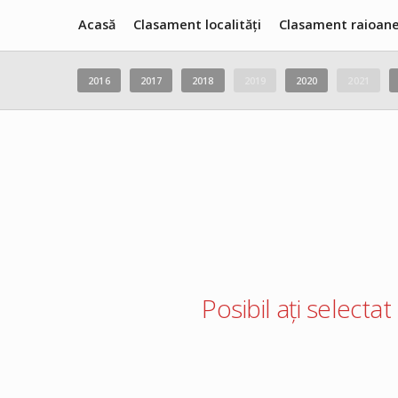
Acasă
Clasament localități
Clasament raioan
2016
2017
2018
2019
2020
2021
Posibil ați selectat