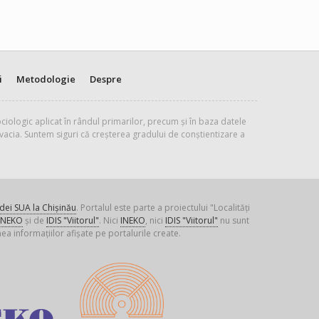
i
Metodologie
Despre
ciologic aplicat în rândul primarilor, precum și în baza datele
vacia. Suntem siguri că creșterea gradului de conștientizare a
ei SUA la Chișinău
. Portalul este parte a proiectului "Localități
INEKO
și de
IDIS "Viitorul"
. Nici
INEKO
, nici
IDIS "Viitorul"
nu sunt
ea informațiilor afișate pe portalurile create.