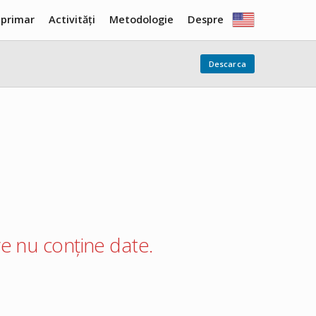
 primar
Activități
Metodologie
Despre
Descarca
care nu conține date.