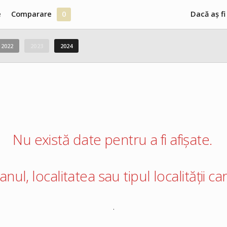
e
Comparare
0
Dacă aș fi
2022
2023
2024
Nu există date pentru a fi afișate.
 anul, localitatea sau tipul localității 
.