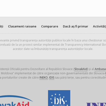
ăți
Clasament raioane
Comparare
Dacă aș fi primar
Activităț
evante privind transparența autorității publice locale în baza unui chestionar so
 preluată de la un proiect similar implementat de Transparency International Slo
acestor date va îmbunătăți transparența autorităților locale.
istență Oficială pentru Dezvoltare al Republicii Slovace (
SlovakAid
) și al
Ambasad
ica Moldova" implementat de către organizație non-guvernamentală din Slovacia
a portalurilor create de către
INEKO
,
IDIS
sau părți terțe, sau pentru corectitudin