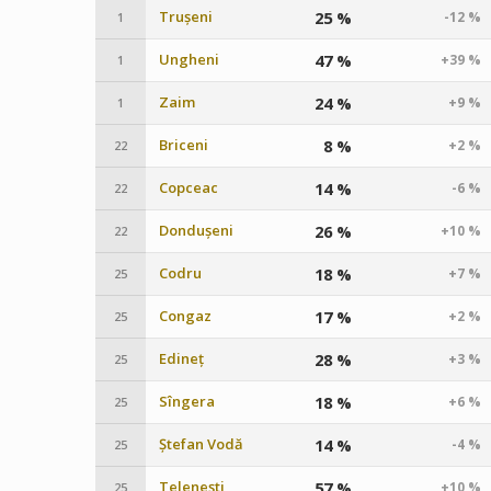
Trușeni
25 %
-12 %
1
Ungheni
47 %
+39 %
1
Zaim
24 %
+9 %
1
Briceni
8 %
+2 %
22
Copceac
14 %
-6 %
22
Dondușeni
26 %
+10 %
22
Codru
18 %
+7 %
25
Congaz
17 %
+2 %
25
Edineț
28 %
+3 %
25
Sîngera
18 %
+6 %
25
Ștefan Vodă
14 %
-4 %
25
Telenești
57 %
+10 %
25