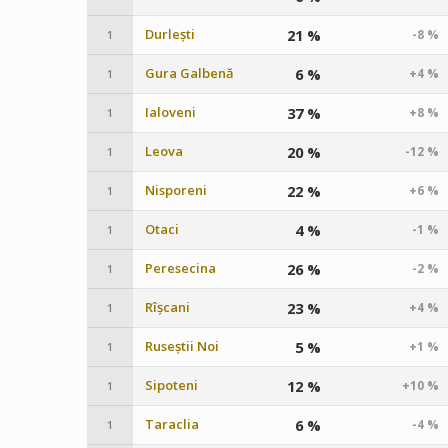
Durlești
21 %
-8 %
1
Gura Galbenă
6 %
+4 %
1
Ialoveni
37 %
+8 %
1
Leova
20 %
-12 %
1
Nisporeni
22 %
+6 %
1
Otaci
4 %
-1 %
1
Peresecina
26 %
-2 %
1
Rîșcani
23 %
+4 %
1
Ruseștii Noi
5 %
+1 %
1
Sipoteni
12 %
+10 %
1
Taraclia
6 %
-4 %
1