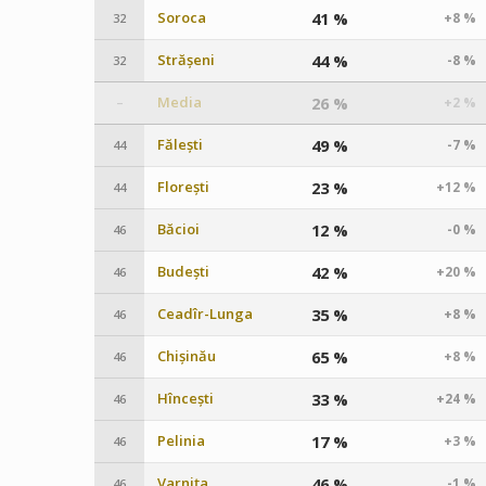
Soroca
41 %
+8 %
32
Strășeni
44 %
-8 %
32
Media
26 %
+2 %
–
Fălești
49 %
-7 %
44
Florești
23 %
+12 %
44
Băcioi
12 %
-0 %
46
Budești
42 %
+20 %
46
Ceadîr-Lunga
35 %
+8 %
46
Chișinău
65 %
+8 %
46
Hîncești
33 %
+24 %
46
Pelinia
17 %
+3 %
46
Varnița
46 %
-1 %
46