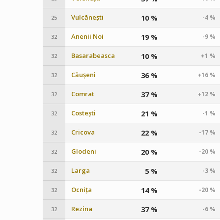
Vulcănești
10 %
-4 %
25
Anenii Noi
19 %
-9 %
32
Basarabeasca
10 %
+1 %
32
Căușeni
36 %
+16 %
32
Comrat
37 %
+12 %
32
Costești
21 %
-1 %
32
Cricova
22 %
-17 %
32
Glodeni
20 %
-20 %
32
Larga
5 %
-3 %
32
Ocnița
14 %
-20 %
32
Rezina
37 %
-6 %
32