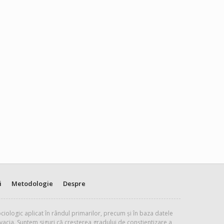
i
Metodologie
Despre
ciologic aplicat în rândul primarilor, precum și în baza datele
vacia. Suntem siguri că creșterea gradului de conștientizare a