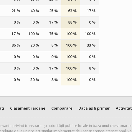
21 %
40 %
25 %
63 %
17 %
0 %
0 %
17 %
88 %
0 %
17 %
100 %
75 %
100 %
100 %
86 %
20 %
8 %
100 %
33 %
0 %
0 %
0 %
100 %
0 %
0 %
0 %
17 %
100 %
8 %
0 %
30 %
8 %
100 %
0 %
ăți
Clasament raioane
Comparare
Dacă aș fi primar
Activităț
evante privind transparența autorității publice locale în baza unui chestionar so
 preluată de la un proiect similar implementat de Transparency International Slo