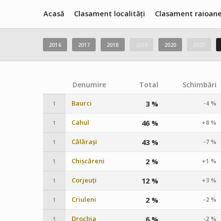
Acasă
Clasament localități
Clasament raioan
2016
2017
2018
2019
2020
2021
Denumire
Total
Schimbări
Baurci
3 %
-4 %
1
Cahul
46 %
+8 %
1
Călărași
43 %
-7 %
1
Chișcăreni
2 %
+1 %
1
Corjeuți
12 %
+3 %
1
Criuleni
2 %
-2 %
1
Drochia
6 %
-2 %
1