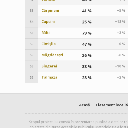
Cărpineni
41 %
+5 %
53
Cupcini
25 %
+18 %
54
Bălți
79 %
+3 %
55
Cimișlia
47 %
+0 %
55
Măgdăcești
26 %
-6 %
55
Sîngerei
38 %
+10 %
55
Talmaza
28 %
+2 %
55
Acasă
Clasament localit
Scopul proiectului constă în prezentarea publică a datelor rel
colectate din surse accesibile publicului. Metodologia a fost