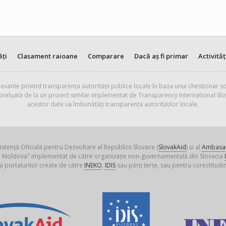
ăți
Clasament raioane
Comparare
Dacă aș fi primar
Activităț
evante privind transparența autorității publice locale în baza unui chestionar so
 preluată de la un proiect similar implementat de Transparency International Slo
acestor date va îmbunătăți transparența autorităților locale.
istență Oficială pentru Dezvoltare al Republicii Slovace (
SlovakAid
) și al
Ambasad
ica Moldova" implementat de către organizație non-guvernamentală din Slovacia
a portalurilor create de către
INEKO
,
IDIS
sau părți terțe, sau pentru corectitudin