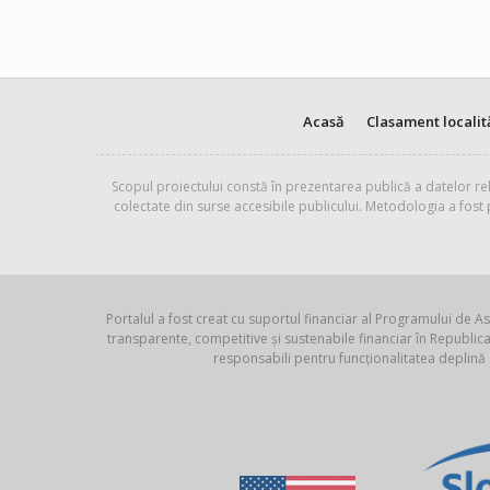
Acasă
Clasament localit
Scopul proiectului constă în prezentarea publică a datelor rel
colectate din surse accesibile publicului. Metodologia a fost
Portalul a fost creat cu suportul financiar al Programului de As
transparente, competitive și sustenabile financiar în Republ
responsabili pentru funcționalitatea deplină 