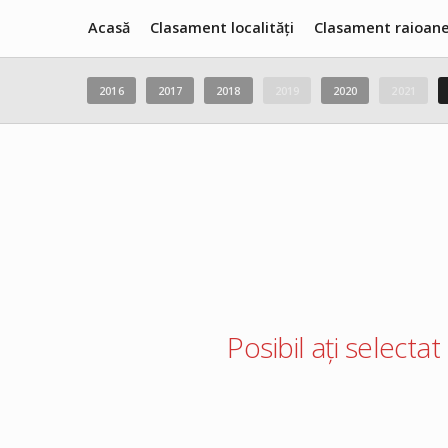
Acasă
Clasament localități
Clasament raioan
2016
2017
2018
2019
2020
2021
Posibil ați selectat