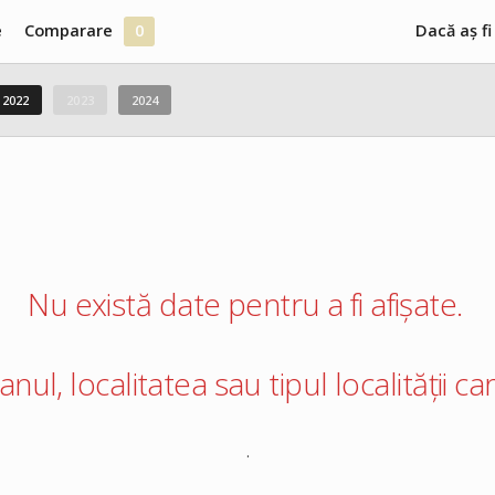
e
Comparare
0
Dacă aș fi
2022
2023
2024
Nu există date pentru a fi afișate.
 anul, localitatea sau tipul localității 
.