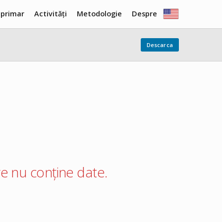
 primar
Activități
Metodologie
Despre
Descarca
care nu conține date.