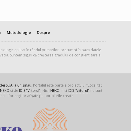
i
Metodologie
Despre
ciologic aplicat în rândul primarilor, precum și în baza datele
vacia. Suntem siguri că creșterea gradului de conștientizare a
ei SUA la Chișinău
. Portalul este parte a proiectului "Localități
INEKO
și de
IDIS "Viitorul"
. Nici
INEKO
, nici
IDIS "Viitorul"
nu sunt
ea informațiilor afișate pe portalurile create.