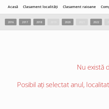
Acasă
Clasament localități
Clasament raioane
Com
2016
2017
2018
2019
2020
2021
2022
2
Nu există d
Posibil ați selectat anul, localit