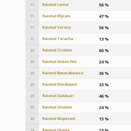
Raionul Leova
56 %
11
Raionul Rîşcani
47 %
11
Raionul Soroca
56 %
11
Raionul Taraclia
13 %
11
Raionul Criuleni
60 %
22
Raionul Anenii Noi
24 %
23
Raionul Basarabeasca
36 %
23
Raionul Dondușeni
33 %
23
Raionul Dubăsari
46 %
23
Raionul Glodeni
24 %
23
Raionul Nisporeni
15 %
23
Raionul Ocniţa
13 %
23