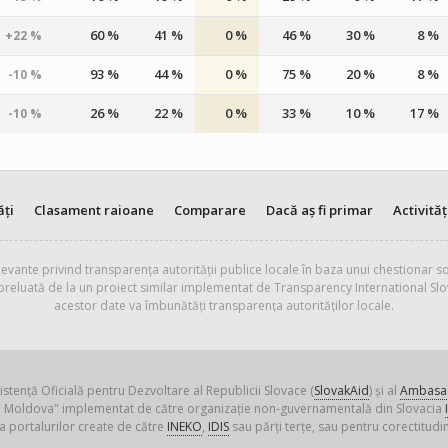
60 %
41 %
0 %
46 %
30 %
8 %
+22 %
93 %
44 %
0 %
75 %
20 %
8 %
-10 %
26 %
22 %
0 %
33 %
10 %
17 %
-10 %
ăți
Clasament raioane
Comparare
Dacă aș fi primar
Activităț
evante privind transparența autorității publice locale în baza unui chestionar so
 preluată de la un proiect similar implementat de Transparency International Slo
acestor date va îmbunătăți transparența autorităților locale.
istență Oficială pentru Dezvoltare al Republicii Slovace (
SlovakAid
) și al
Ambasad
ica Moldova" implementat de către organizație non-guvernamentală din Slovacia
a portalurilor create de către
INEKO
,
IDIS
sau părți terțe, sau pentru corectitudin