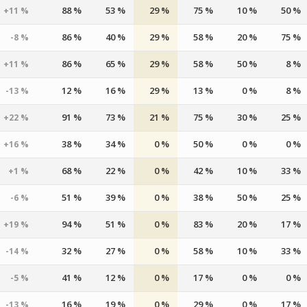
88 %
53 %
29 %
75 %
10 %
50 %
+11 %
86 %
40 %
29 %
58 %
20 %
75 %
-8 %
86 %
65 %
29 %
58 %
50 %
8 %
+11 %
12 %
16 %
29 %
13 %
0 %
8 %
-13 %
91 %
73 %
21 %
75 %
30 %
25 %
+22 %
38 %
34 %
0 %
50 %
0 %
0 %
+16 %
68 %
22 %
0 %
42 %
10 %
33 %
+1 %
51 %
39 %
0 %
38 %
50 %
25 %
-6 %
94 %
51 %
0 %
83 %
20 %
17 %
+19 %
32 %
27 %
0 %
58 %
10 %
33 %
-14 %
41 %
12 %
0 %
17 %
0 %
0 %
-5 %
16 %
19 %
0 %
29 %
0 %
17 %
-13 %