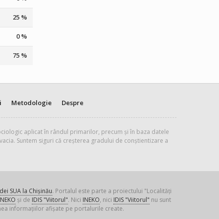
25 %
0 %
75 %
i
Metodologie
Despre
ciologic aplicat în rândul primarilor, precum și în baza datele
vacia. Suntem siguri că creșterea gradului de conștientizare a
ei SUA la Chișinău
. Portalul este parte a proiectului "Localități
INEKO
și de
IDIS "Viitorul"
. Nici
INEKO
, nici
IDIS "Viitorul"
nu sunt
ea informațiilor afișate pe portalurile create.