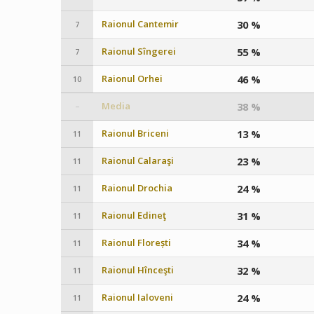
Raionul Cantemir
30 %
7
Raionul Sîngerei
55 %
7
Raionul Orhei
46 %
10
Media
38 %
–
Raionul Briceni
13 %
11
Raionul Calaraşi
23 %
11
Raionul Drochia
24 %
11
Raionul Edineţ
31 %
11
Raionul Florești
34 %
11
Raionul Hînceşti
32 %
11
Raionul Ialoveni
24 %
11