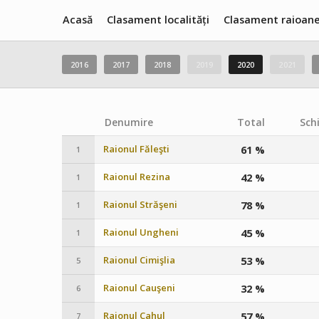
Acasă
Clasament localități
Clasament raioan
2016
2017
2018
2019
2020
2021
Denumire
Total
Sch
Raionul Făleşti
61 %
1
Raionul Rezina
42 %
1
Raionul Străşeni
78 %
1
Raionul Ungheni
45 %
1
Raionul Cimişlia
53 %
5
Raionul Cauşeni
32 %
6
Raionul Cahul
57 %
7