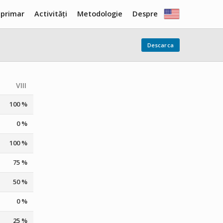
 primar
Activități
Metodologie
Despre
Descarca
VIII
100 %
0 %
100 %
75 %
50 %
0 %
25 %