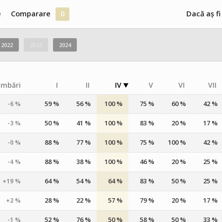
e
Comparare
0
Dacă aș fi
2022
2023
2024
imbări
I
II
IV
V
VI
VII
59 %
56 %
100 %
75 %
60 %
42 %
-6 %
50 %
41 %
100 %
83 %
20 %
17 %
-3 %
88 %
77 %
100 %
75 %
100 %
42 %
-0 %
88 %
38 %
100 %
46 %
20 %
25 %
-4 %
64 %
54 %
64 %
83 %
50 %
25 %
+19 %
28 %
22 %
57 %
79 %
20 %
17 %
+2 %
52 %
76 %
50 %
58 %
50 %
33 %
-1 %