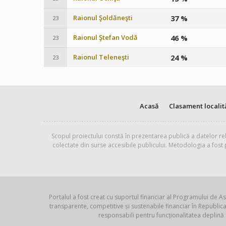
Raionul Şoldăneşti
37 %
23
Raionul Ştefan Vodă
46 %
23
Raionul Teleneşti
24 %
23
Acasă
Clasament localit
Scopul proiectului constă în prezentarea publică a datelor rel
colectate din surse accesibile publicului. Metodologia a fost
Portalul a fost creat cu suportul financiar al Programului de As
transparente, competitive și sustenabile financiar în Republ
responsabili pentru funcționalitatea deplină 