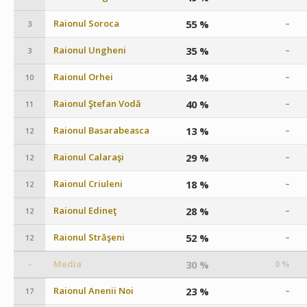
Raionul Soroca
55 %
–
3
Raionul Ungheni
35 %
–
3
Raionul Orhei
34 %
–
10
Raionul Ştefan Vodă
40 %
–
11
Raionul Basarabeasca
13 %
–
12
Raionul Calaraşi
29 %
–
12
Raionul Criuleni
18 %
–
12
Raionul Edineţ
28 %
–
12
Raionul Străşeni
52 %
–
12
Media
30 %
0 %
–
Raionul Anenii Noi
23 %
–
17