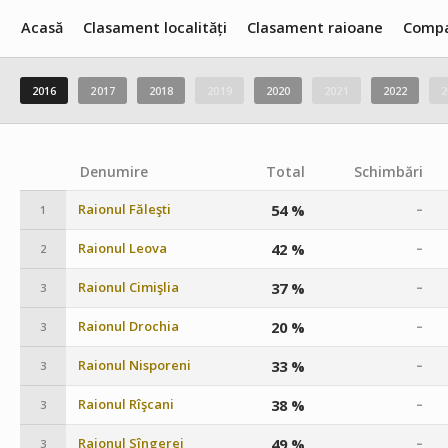
Acasă
Clasament localități
Clasament raioane
Compa
2016
2017
2018
2019
2020
2021
2022
2
Denumire
Total
Schimbări
Raionul Făleşti
54 %
–
1
Raionul Leova
42 %
–
2
Raionul Cimişlia
37 %
–
3
Raionul Drochia
20 %
–
3
Raionul Nisporeni
33 %
–
3
Raionul Rîşcani
38 %
–
3
Raionul Sîngerei
49 %
–
3