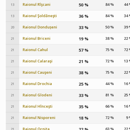
Raionul Rîşcani
50 %
84 %
44
13
Raionul Şoldăneşti
36 %
84 %
34
13
Raionul Dondușeni
33 %
50 %
39
20
Raionul Briceni
19 %
38 %
22
21
Raionul Cahul
57 %
75 %
72
21
Raionul Calaraşi
21 %
72 %
13
21
Raionul Cauşeni
38 %
75 %
22
21
Raionul Drochia
25 %
44 %
16
21
Raionul Glodeni
33 %
81 %
25
21
Raionul Hînceşti
35 %
66 %
16
21
Raionul Nisporeni
18 %
72 %
9
21
Raionul Ocniţa
22 %
63 %
22
21