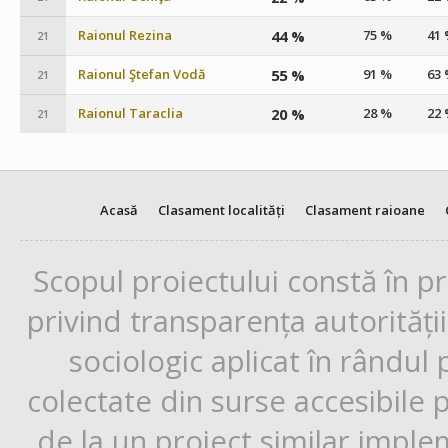
Raionul Rezina
44 %
75 %
41
21
Raionul Ştefan Vodă
55 %
91 %
63
21
Raionul Taraclia
20 %
28 %
22
21
Acasă
Clasament localități
Clasament raioane
Scopul proiectului constă în p
privind transparența autorități
sociologic aplicat în rândul
colectate din surse accesibile 
de la un proiect similar impl