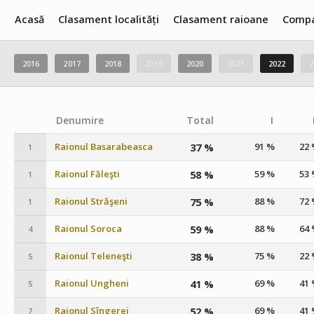
Acasă
Clasament localități
Clasament raioane
Compa
2016
2017
2018
2019
2020
2021
2022
2
Denumire
Total
I
Raionul Basarabeasca
37 %
91 %
22
1
Raionul Făleşti
58 %
59 %
53
1
Raionul Străşeni
75 %
88 %
72
1
Raionul Soroca
59 %
88 %
64
4
Raionul Teleneşti
38 %
75 %
22
5
Raionul Ungheni
41 %
69 %
41
5
Raionul Sîngerei
52 %
69 %
41
7