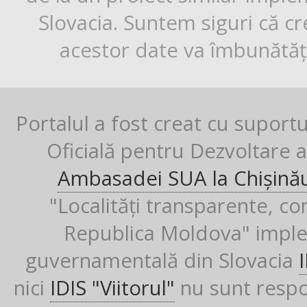
Slovacia. Suntem siguri că cr
acestor date va îmbunătăți
Portalul a fost creat cu suport
Oficială pentru Dezvoltare al
Ambasadei SUA la Chișină
"Localități transparente, co
Republica Moldova" imple
guvernamentală din Slovacia
nici
IDIS "Viitorul"
nu sunt respon