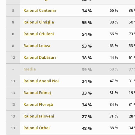
Raionul Cantemir
34 %
66 %
36
8
Raionul Cimişlia
55 %
88 %
50
8
Raionul Criuleni
54 %
66 %
73
8
Raionul Leova
53 %
63 %
53
8
Raionul Dubăsari
38 %
44 %
61
12
Media
39 %
68 %
37
–
Raionul Anenii Noi
24 %
47 %
31
13
Raionul Edineţ
33 %
81 %
19
13
Raionul Florești
34 %
84 %
31
13
Raionul Ialoveni
27 %
31 %
28
13
Raionul Orhei
48 %
88 %
34
13