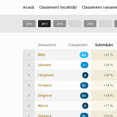
Acasă
Clasament localități
Clasament raioan
2016
2017
2018
2019
2020
2021
Denumire
Clasament
Schimbări
Bălți
A+
+41 %
1
Ialoveni
C-
+20 %
2
Cărpineni
E
+20 %
3
Strășeni
D-
+18 %
4
Sîngerei
E+
+18 %
5
Băcioi
E
+17 %
6
Sîngera
D-
+15 %
7