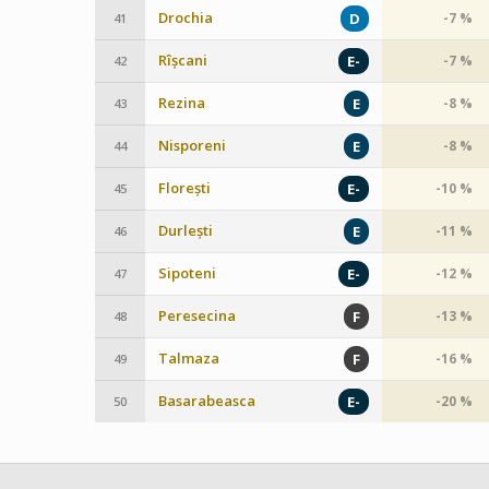
Drochia
D
-7 %
41
Rîșcani
E-
-7 %
42
Rezina
E
-8 %
43
Nisporeni
E
-8 %
44
Florești
E-
-10 %
45
Durlești
E
-11 %
46
Sipoteni
E-
-12 %
47
Peresecina
F
-13 %
48
Talmaza
F
-16 %
49
Basarabeasca
E-
-20 %
50