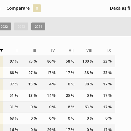
e
Comparare
0
Dacă aș fi
2022
2023
2024
I
III
IV
VII
VIII
IX
97 %
75 %
86 %
58 %
100 %
33 %
88 %
27 %
17 %
17 %
38 %
33 %
37 %
15 %
4 %
0 %
38 %
17 %
51 %
13 %
14 %
25 %
0 %
17 %
31 %
0 %
0 %
8 %
63 %
17 %
63 %
0 %
0 %
0 %
0 %
0 %
16 %
0 %
29 %
17 %
0 %
17 %