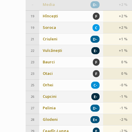
Media
D-
+2 %
–
Hîncești
F
+2 %
19
Soroca
C
+2 %
19
Criuleni
D-
+1 %
21
Vulcănești
E-
+1 %
22
Baurci
F
0 %
23
Otaci
F
0 %
23
Orhei
C-
-0 %
25
Cupcini
E-
-1 %
26
Pelinia
D-
-1 %
27
Glodeni
E+
-2 %
28
Ceadîr-Lunga
E
-2 %
29