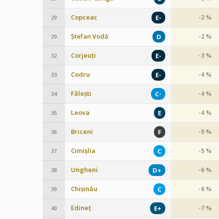
Copceac
E-
-2 %
29
Ștefan Vodă
D
-2 %
29
Corjeuți
E-
-3 %
32
Codru
E-
-4 %
33
Fălești
C-
-4 %
34
Leova
E
-4 %
35
Briceni
F
-5 %
36
Cimișlia
C
-5 %
37
Ungheni
D+
-6 %
38
Chișinău
C
-6 %
39
Edineț
E+
-7 %
40