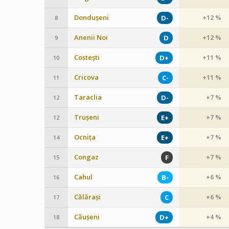
Dondușeni
D-
+12 %
8
Anenii Noi
D
+12 %
9
Costești
D+
+11 %
10
Cricova
C-
+11 %
11
Taraclia
D-
+7 %
12
Trușeni
E+
+7 %
12
Ocnița
E+
+7 %
14
Congaz
F
+7 %
15
Cahul
B-
+6 %
16
Călărași
C
+6 %
17
Căușeni
D+
+4 %
18