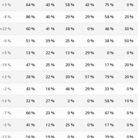
64 %
43 %
58 %
43 %
75 %
0 %
+3 %
86 %
40 %
29 %
29 %
58 %
20 %
-8 %
60 %
41 %
38 %
0 %
46 %
30 %
+22 %
51 %
39 %
25 %
0 %
38 %
50 %
-6 %
13 %
22 %
13 %
29 %
0 %
0 %
+5 %
47 %
25 %
20 %
29 %
17 %
20 %
-19 %
28 %
22 %
30 %
57 %
79 %
20 %
+2 %
43 %
16 %
46 %
29 %
33 %
0 %
-2 %
32 %
27 %
3 %
0 %
58 %
10 %
-14 %
66 %
23 %
0 %
29 %
67 %
0 %
-7 %
41 %
12 %
25 %
0 %
17 %
0 %
-5 %
16 %
19 %
0 %
0 %
29 %
0 %
-13 %