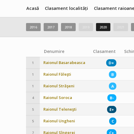
Acasă
Clasament localități
Clasament raioan
2016
2017
2018
2019
2020
2021
Denumire
Clasament
Schi
Raionul Basarabeasca
D+
1
Raionul Făleşti
B
1
Raionul Străşeni
A
1
Raionul Soroca
B-
4
Raionul Teleneşti
E+
5
Raionul Ungheni
C
5
Raionul Sîngerei
C+
7