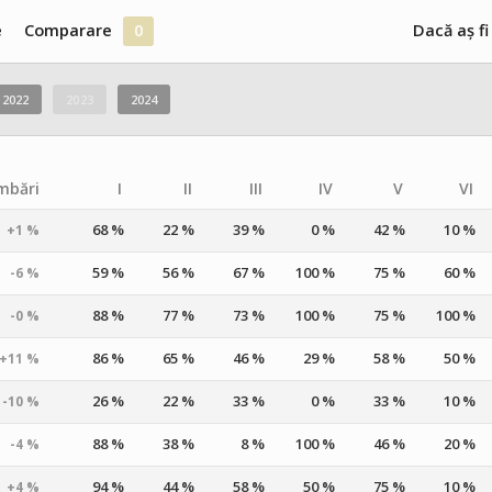
e
Comparare
0
Dacă aș fi
2022
2023
2024
mbări
I
II
III
IV
V
VI
68 %
22 %
39 %
0 %
42 %
10 %
+1 %
59 %
56 %
67 %
100 %
75 %
60 %
-6 %
88 %
77 %
73 %
100 %
75 %
100 %
-0 %
86 %
65 %
46 %
29 %
58 %
50 %
+11 %
26 %
22 %
33 %
0 %
33 %
10 %
-10 %
88 %
38 %
8 %
100 %
46 %
20 %
-4 %
94 %
44 %
58 %
50 %
75 %
10 %
+4 %