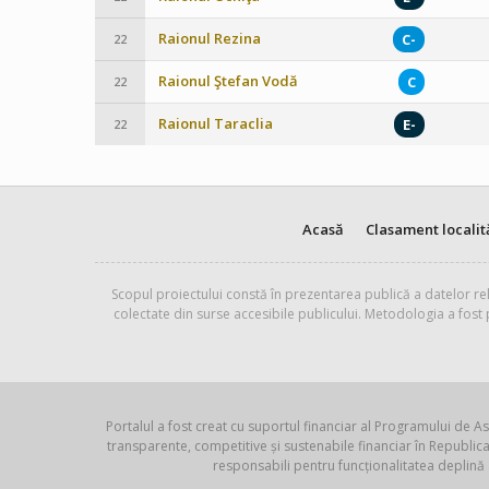
Raionul Rezina
C-
22
Raionul Ştefan Vodă
C
22
Raionul Taraclia
E-
22
Acasă
Clasament localit
Scopul proiectului constă în prezentarea publică a datelor rel
colectate din surse accesibile publicului. Metodologia a fost
Portalul a fost creat cu suportul financiar al Programului de As
transparente, competitive și sustenabile financiar în Republ
responsabili pentru funcționalitatea deplină 