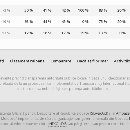
50 %
41 %
42 %
100 %
83 %
20 %
-3 %
93 %
44 %
45 %
0 %
75 %
20 %
-10 %
12 %
16 %
17 %
29 %
13 %
0 %
-13 %
ăți
Clasament raioane
Comparare
Dacă aș fi primar
Activităț
evante privind transparența autorității publice locale în baza unui chestionar so
 preluată de la un proiect similar implementat de Transparency International Slo
acestor date va îmbunătăți transparența autorităților locale.
istență Oficială pentru Dezvoltare al Republicii Slovace (
SlovakAid
) și al
Ambasad
ica Moldova" implementat de către organizație non-guvernamentală din Slovacia
a portalurilor create de către
INEKO
,
IDIS
sau părți terțe, sau pentru corectitudin