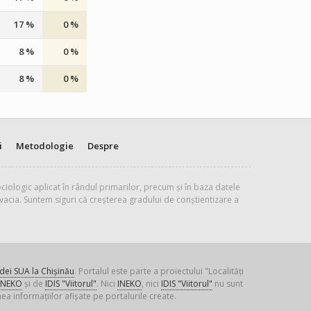
17 %
0 %
8 %
0 %
8 %
0 %
i
Metodologie
Despre
ciologic aplicat în rândul primarilor, precum și în baza datele
vacia. Suntem siguri că creșterea gradului de conștientizare a
ei SUA la Chișinău
. Portalul este parte a proiectului "Localități
INEKO
și de
IDIS "Viitorul"
. Nici
INEKO
, nici
IDIS "Viitorul"
nu sunt
ea informațiilor afișate pe portalurile create.