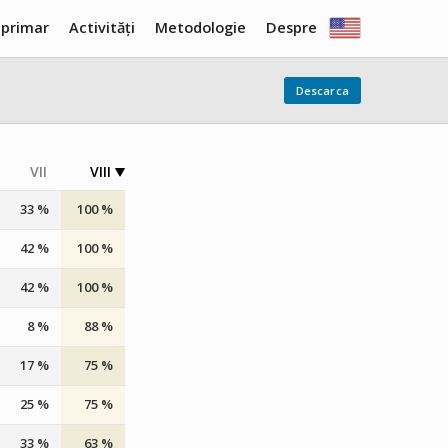
 primar
Activități
Metodologie
Despre
Descarca
VII
VIII
33 %
100 %
42 %
100 %
42 %
100 %
8 %
88 %
17 %
75 %
25 %
75 %
33 %
63 %