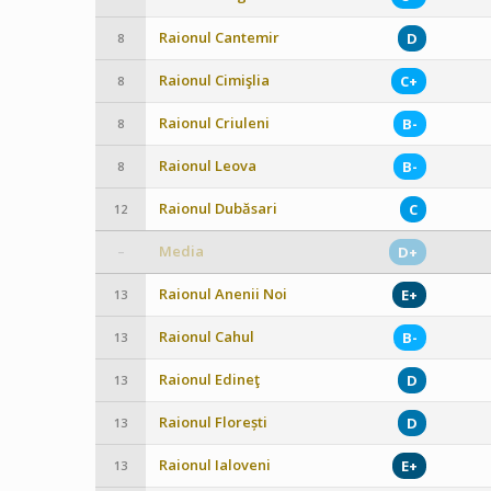
Raionul Cantemir
D
8
Raionul Cimişlia
C+
8
Raionul Criuleni
B-
8
Raionul Leova
B-
8
Raionul Dubăsari
C
12
Media
D+
–
Raionul Anenii Noi
E+
13
Raionul Cahul
B-
13
Raionul Edineţ
D
13
Raionul Florești
D
13
Raionul Ialoveni
E+
13