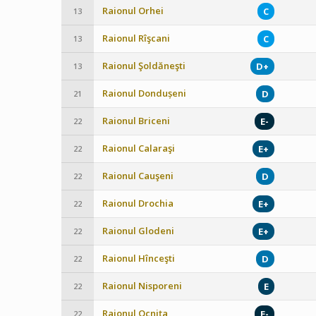
Raionul Orhei
C
13
Raionul Rîşcani
C
13
Raionul Şoldăneşti
D+
13
Raionul Dondușeni
D
21
Raionul Briceni
E-
22
Raionul Calaraşi
E+
22
Raionul Cauşeni
D
22
Raionul Drochia
E+
22
Raionul Glodeni
E+
22
Raionul Hînceşti
D
22
Raionul Nisporeni
E
22
Raionul Ocniţa
E-
22