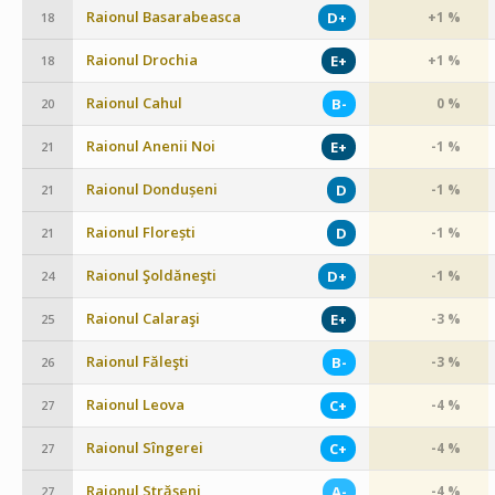
Raionul Basarabeasca
D+
+1 %
18
Raionul Drochia
E+
+1 %
18
Raionul Cahul
B-
0 %
20
Raionul Anenii Noi
E+
-1 %
21
Raionul Dondușeni
D
-1 %
21
Raionul Florești
D
-1 %
21
Raionul Şoldăneşti
D+
-1 %
24
Raionul Calaraşi
E+
-3 %
25
Raionul Făleşti
B-
-3 %
26
Raionul Leova
C+
-4 %
27
Raionul Sîngerei
C+
-4 %
27
Raionul Străşeni
A-
-4 %
27