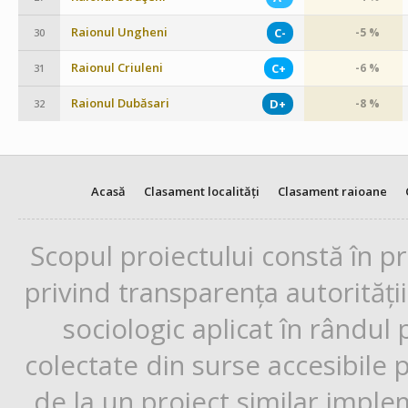
Raionul Ungheni
C-
-5 %
30
Raionul Criuleni
C+
-6 %
31
Raionul Dubăsari
D+
-8 %
32
Acasă
Clasament localități
Clasament raioane
Scopul proiectului constă în p
privind transparența autorități
sociologic aplicat în rândul
colectate din surse accesibile 
de la un proiect similar impl