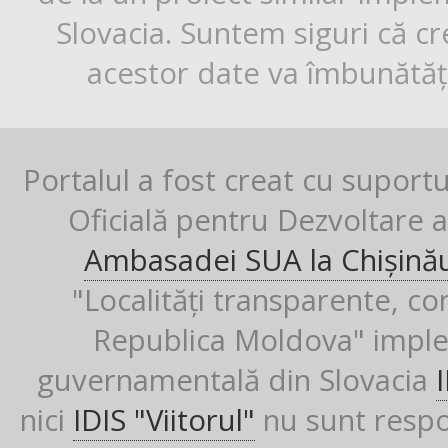
Slovacia. Suntem siguri că cr
acestor date va îmbunătăți
Portalul a fost creat cu suport
Oficială pentru Dezvoltare al
Ambasadei SUA la Chișină
"Localități transparente, co
Republica Moldova" imple
guvernamentală din Slovacia
nici
IDIS "Viitorul"
nu sunt respon