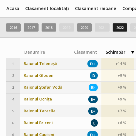
Acasă
Clasament localități
Clasament raioane
Compa
2016
2017
2018
2019
2020
2021
2022
2
Denumire
Clasament
Schimbări
Raionul Teleneşti
D+
+14 %
1
Raionul Glodeni
D
+9 %
2
Raionul Ştefan Vodă
B-
+9 %
2
Raionul Ocniţa
E+
+9 %
4
Raionul Taraclia
E+
+7 %
5
Raionul Briceni
E
+6 %
6
Raionul Cauşeni
D+
+6 %
6