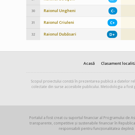
Raionul Ungheni
C-
30
Raionul Criuleni
C+
31
Raionul Dubăsari
D+
32
Acasă
Clasament localit
Scopul proiectului constă în prezentarea publică a datelor rel
colectate din surse accesibile publicului. Metodologia a fost
Portalul a fost creat cu suportul financiar al Programului de As
transparente, competitive și sustenabile financiar în Republ
responsabili pentru funcționalitatea deplină 