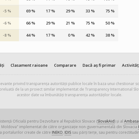
69 %
17 %
29 %
33 %
75 %
-5 %
66 %
29 %
21 %
75 %
50 %
-6 %
44 %
17 %
0 %
42 %
38 %
-8 %
ăți
Clasament raioane
Comparare
Dacă aș fi primar
Activităț
evante privind transparența autorității publice locale în baza unui chestionar so
 preluată de la un proiect similar implementat de Transparency International Slo
acestor date va îmbunătăți transparența autorităților locale.
istență Oficială pentru Dezvoltare al Republicii Slovace (
SlovakAid
) și al
Ambasad
ica Moldova" implementat de către organizație non-guvernamentală din Slovacia
a portalurilor create de către
INEKO
,
IDIS
sau părți terțe, sau pentru corectitudin