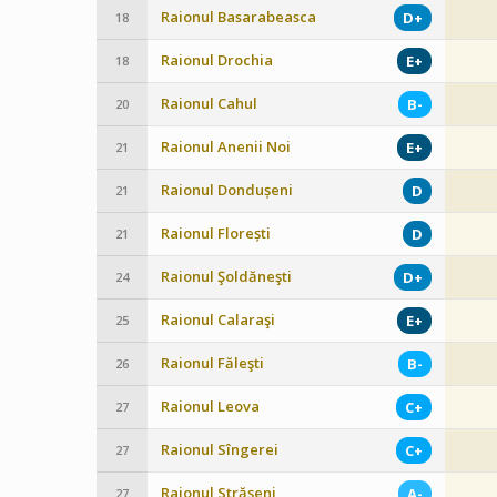
Raionul Basarabeasca
D+
18
Raionul Drochia
E+
18
Raionul Cahul
B-
20
Raionul Anenii Noi
E+
21
Raionul Dondușeni
D
21
Raionul Florești
D
21
Raionul Şoldăneşti
D+
24
Raionul Calaraşi
E+
25
Raionul Făleşti
B-
26
Raionul Leova
C+
27
Raionul Sîngerei
C+
27
Raionul Străşeni
A-
27