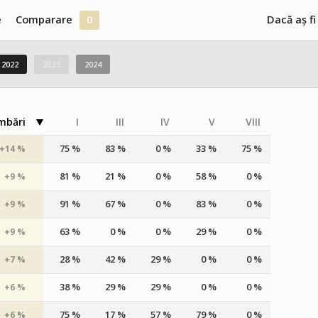
e
Comparare
0
Dacă aș fi
2022
2023
2024
mbări
I
III
IV
V
VIII
75 %
83 %
0 %
33 %
75 %
+14 %
81 %
21 %
0 %
58 %
0 %
+9 %
91 %
67 %
0 %
83 %
0 %
+9 %
63 %
0 %
0 %
29 %
0 %
+9 %
28 %
42 %
29 %
0 %
0 %
+7 %
38 %
29 %
29 %
0 %
0 %
+6 %
75 %
17 %
57 %
79 %
0 %
+6 %