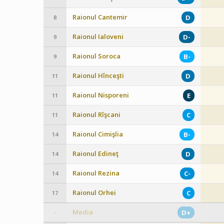
Raionul Cantemir
D
8
Raionul Ialoveni
D-
9
Raionul Soroca
B-
9
Raionul Hînceşti
D
11
Raionul Nisporeni
E
11
Raionul Rîşcani
C
11
Raionul Cimişlia
B-
14
Raionul Edineţ
D
14
Raionul Rezina
C-
14
Raionul Orhei
C
17
Media
D+
–