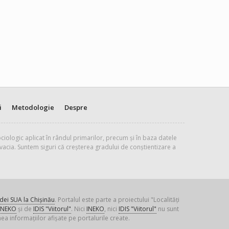
i
Metodologie
Despre
ciologic aplicat în rândul primarilor, precum și în baza datele
vacia. Suntem siguri că creșterea gradului de conștientizare a
ei SUA la Chișinău
. Portalul este parte a proiectului "Localități
INEKO
și de
IDIS "Viitorul"
. Nici
INEKO
, nici
IDIS "Viitorul"
nu sunt
ea informațiilor afișate pe portalurile create.