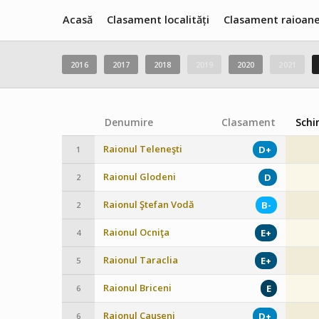
Acasă
Clasament localități
Clasament raioan
2016
2017
2018
2019
2020
2021
Denumire
Clasament
Schi
Raionul Teleneşti
D+
1
Raionul Glodeni
D
2
Raionul Ştefan Vodă
B-
2
Raionul Ocniţa
E+
4
Raionul Taraclia
E+
5
Raionul Briceni
E
6
Raionul Cauşeni
D+
6