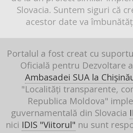
Slovacia. Suntem siguri că cr
acestor date va îmbunătăți
Portalul a fost creat cu suport
Oficială pentru Dezvoltare al
Ambasadei SUA la Chișină
"Localități transparente, co
Republica Moldova" imple
guvernamentală din Slovacia
nici
IDIS "Viitorul"
nu sunt respon