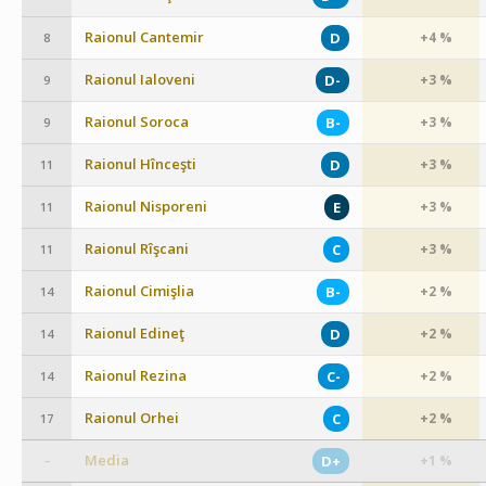
Raionul Cantemir
D
+4 %
8
Raionul Ialoveni
D-
+3 %
9
Raionul Soroca
B-
+3 %
9
Raionul Hînceşti
D
+3 %
11
Raionul Nisporeni
E
+3 %
11
Raionul Rîşcani
C
+3 %
11
Raionul Cimişlia
B-
+2 %
14
Raionul Edineţ
D
+2 %
14
Raionul Rezina
C-
+2 %
14
Raionul Orhei
C
+2 %
17
Media
D+
+1 %
–