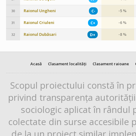
Raionul Ungheni
C-
-5 %
30
Raionul Criuleni
C+
-6 %
31
Raionul Dubăsari
D+
-8 %
32
Acasă
Clasament localități
Clasament raioane
Scopul proiectului constă în p
privind transparența autorități
sociologic aplicat în rândul
colectate din surse accesibile 
de la un proiect similar impl