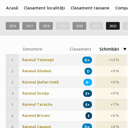
Acasă
Clasament localități
Clasament raioane
Compa
2016
2017
2018
2019
2020
2021
2022
2
Denumire
Clasament
Schimbări
Raionul Teleneşti
D+
+14 %
1
Raionul Glodeni
D
+9 %
2
Raionul Ştefan Vodă
B-
+9 %
2
Raionul Ocniţa
E+
+9 %
4
Raionul Taraclia
E+
+7 %
5
Raionul Briceni
E
+6 %
6
Raionul Cauşeni
D+
+6 %
6