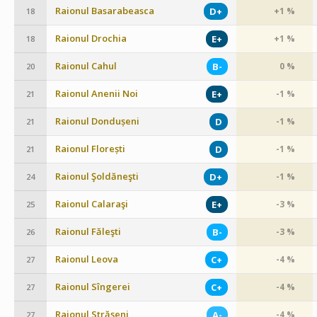
Raionul Basarabeasca
D+
+1 %
18
Raionul Drochia
E+
+1 %
18
Raionul Cahul
B-
0 %
20
Raionul Anenii Noi
E+
-1 %
21
Raionul Dondușeni
D
-1 %
21
Raionul Florești
D
-1 %
21
Raionul Şoldăneşti
D+
-1 %
24
Raionul Calaraşi
E+
-3 %
25
Raionul Făleşti
B-
-3 %
26
Raionul Leova
C+
-4 %
27
Raionul Sîngerei
C+
-4 %
27
Raionul Străşeni
A-
-4 %
27