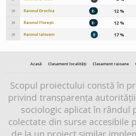
Raionul Drochia
12 %
E-
29
Raionul Florești
12 %
E-
29
Raionul Ialoveni
17 %
E
29
Acasă
Clasament localități
Clasament raioane
Scopul proiectului constă în p
privind transparența autorități
sociologic aplicat în rândul
colectate din surse accesibile 
de la un proiect similar impl