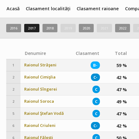
Acasă
Clasament localități
Clasament raioane
Compa
2016
2017
2018
2019
2020
2021
2022
2
Denumire
Clasament
Total
Raionul Străşeni
59 %
B-
1
Raionul Cimişlia
42 %
C-
2
Raionul Sîngerei
47 %
C
2
Raionul Soroca
49 %
C
2
Raionul Ştefan Vodă
47 %
C
5
Raionul Criuleni
42 %
C-
6
Raionul Făleşti
50 %
C
6