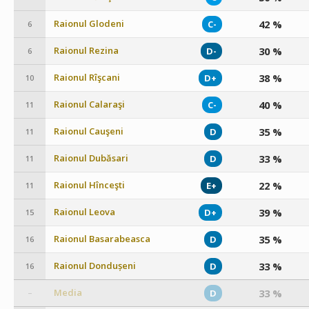
Raionul Glodeni
42 %
C-
6
Raionul Rezina
30 %
D-
6
Raionul Rîşcani
38 %
D+
10
Raionul Calaraşi
40 %
C-
11
Raionul Cauşeni
35 %
D
11
Raionul Dubăsari
33 %
D
11
Raionul Hînceşti
22 %
E+
11
Raionul Leova
39 %
D+
15
Raionul Basarabeasca
35 %
D
16
Raionul Dondușeni
33 %
D
16
Media
33 %
D
–