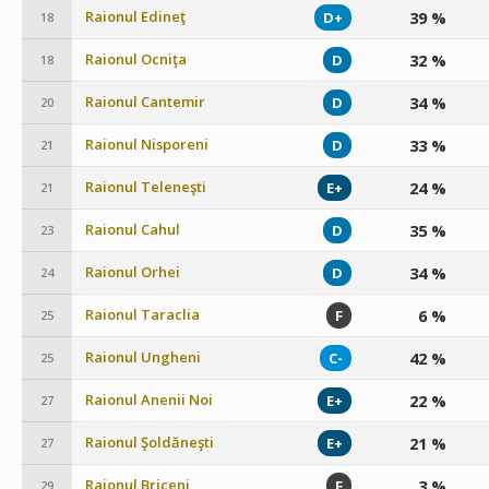
Raionul Edineţ
39 %
D+
18
Raionul Ocniţa
32 %
D
18
Raionul Cantemir
34 %
D
20
Raionul Nisporeni
33 %
D
21
Raionul Teleneşti
24 %
E+
21
Raionul Cahul
35 %
D
23
Raionul Orhei
34 %
D
24
Raionul Taraclia
6 %
F
25
Raionul Ungheni
42 %
C-
25
Raionul Anenii Noi
22 %
E+
27
Raionul Şoldăneşti
21 %
E+
27
Raionul Briceni
3 %
F
29