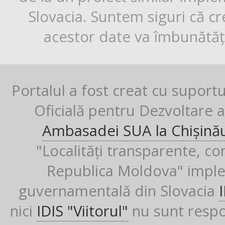
Slovacia. Suntem siguri că cr
acestor date va îmbunătăți
Portalul a fost creat cu suport
Oficială pentru Dezvoltare al
Ambasadei SUA la Chișină
"Localități transparente, co
Republica Moldova" imple
guvernamentală din Slovacia
nici
IDIS "Viitorul"
nu sunt respon