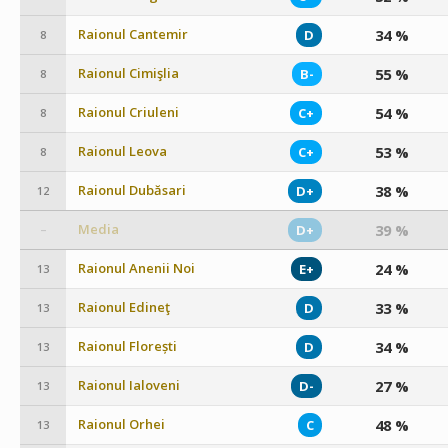
Raionul Cantemir
34 %
D
8
Raionul Cimişlia
55 %
B-
8
Raionul Criuleni
54 %
C+
8
Raionul Leova
53 %
C+
8
Raionul Dubăsari
38 %
D+
12
Media
39 %
D+
–
Raionul Anenii Noi
24 %
E+
13
Raionul Edineţ
33 %
D
13
Raionul Florești
34 %
D
13
Raionul Ialoveni
27 %
D-
13
Raionul Orhei
48 %
C
13