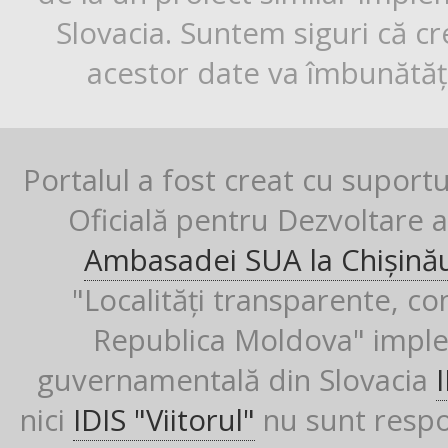
Slovacia. Suntem siguri că cr
acestor date va îmbunătăți
Portalul a fost creat cu suport
Oficială pentru Dezvoltare al
Ambasadei SUA la Chișină
"Localități transparente, co
Republica Moldova" imple
guvernamentală din Slovacia
nici
IDIS "Viitorul"
nu sunt respon