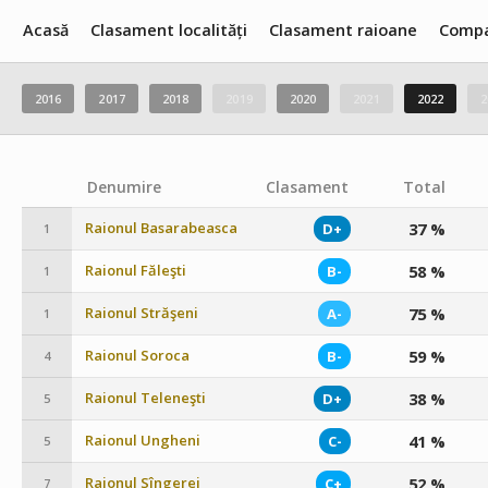
Acasă
Clasament localități
Clasament raioane
Compa
2016
2017
2018
2019
2020
2021
2022
2
Denumire
Clasament
Total
Raionul Basarabeasca
37 %
D+
1
Raionul Făleşti
58 %
B-
1
Raionul Străşeni
75 %
A-
1
Raionul Soroca
59 %
B-
4
Raionul Teleneşti
38 %
D+
5
Raionul Ungheni
41 %
C-
5
Raionul Sîngerei
52 %
C+
7