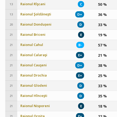
Raionul Rîşcani
50 %
C
13
Raionul Şoldăneşti
36 %
D+
13
Raionul Dondușeni
33 %
D
20
Raionul Briceni
19 %
E
21
Raionul Cahul
57 %
B-
21
Raionul Calaraşi
21 %
E+
21
Raionul Cauşeni
38 %
D+
21
Raionul Drochia
25 %
E+
21
Raionul Glodeni
33 %
D
21
Raionul Hînceşti
35 %
D
21
Raionul Nisporeni
18 %
E
21
Raionul Ocniţa
22 %
E+
21