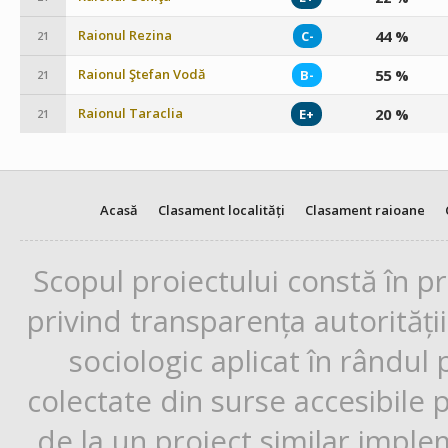
Raionul Rezina
44 %
C-
21
Raionul Ştefan Vodă
55 %
B-
21
Raionul Taraclia
20 %
E+
21
Acasă
Clasament localități
Clasament raioane
Scopul proiectului constă în p
privind transparența autorități
sociologic aplicat în rândul
colectate din surse accesibile 
de la un proiect similar impl