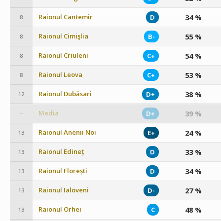
Raionul Cantemir
34 %
D
8
Raionul Cimişlia
55 %
B-
8
Raionul Criuleni
54 %
C+
8
Raionul Leova
53 %
C+
8
Raionul Dubăsari
38 %
D+
12
Media
39 %
D+
–
Raionul Anenii Noi
24 %
E+
13
Raionul Edineţ
33 %
D
13
Raionul Florești
34 %
D
13
Raionul Ialoveni
27 %
D-
13
Raionul Orhei
48 %
C
13