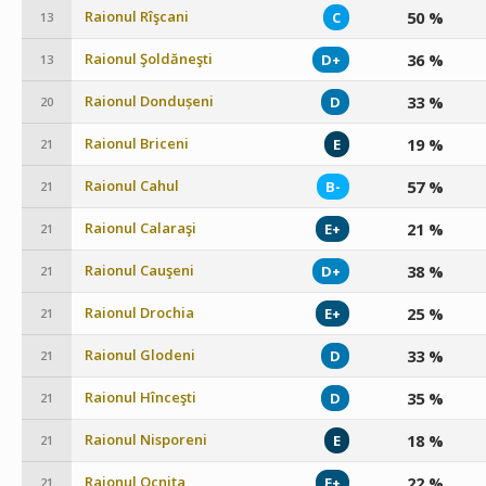
Raionul Rîşcani
50 %
C
13
Raionul Şoldăneşti
36 %
D+
13
Raionul Dondușeni
33 %
D
20
Raionul Briceni
19 %
E
21
Raionul Cahul
57 %
B-
21
Raionul Calaraşi
21 %
E+
21
Raionul Cauşeni
38 %
D+
21
Raionul Drochia
25 %
E+
21
Raionul Glodeni
33 %
D
21
Raionul Hînceşti
35 %
D
21
Raionul Nisporeni
18 %
E
21
Raionul Ocniţa
22 %
E+
21