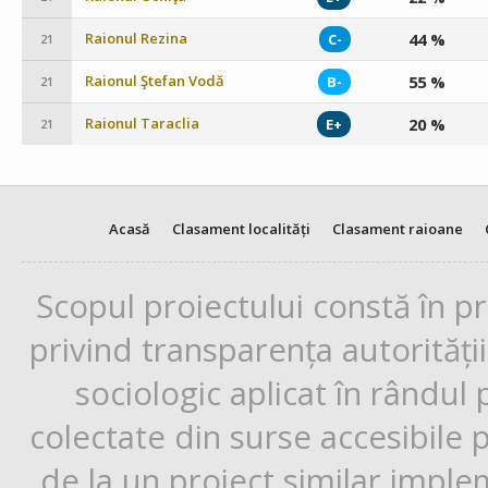
Raionul Rezina
44 %
C-
21
Raionul Ştefan Vodă
55 %
B-
21
Raionul Taraclia
20 %
E+
21
Acasă
Clasament localități
Clasament raioane
Scopul proiectului constă în p
privind transparența autorități
sociologic aplicat în rândul
colectate din surse accesibile 
de la un proiect similar impl