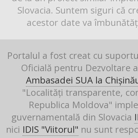
Slovacia. Suntem siguri că cr
acestor date va îmbunătăți
Portalul a fost creat cu suport
Oficială pentru Dezvoltare al
Ambasadei SUA la Chișină
"Localități transparente, co
Republica Moldova" imple
guvernamentală din Slovacia
nici
IDIS "Viitorul"
nu sunt respon