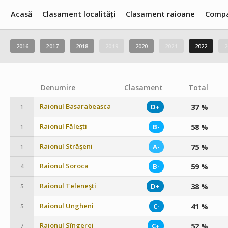
Acasă
Clasament localități
Clasament raioane
Compa
2016
2017
2018
2019
2020
2021
2022
2
Denumire
Clasament
Total
Raionul Basarabeasca
37 %
D+
1
Raionul Făleşti
58 %
B-
1
Raionul Străşeni
75 %
A-
1
Raionul Soroca
59 %
B-
4
Raionul Teleneşti
38 %
D+
5
Raionul Ungheni
41 %
C-
5
Raionul Sîngerei
52 %
C+
7