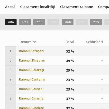
Acasă
Clasament localități
Clasament raioane
Compa
2016
2017
2018
2019
2020
2021
2022
2
Denumire
Total
Schimbări
Raionul Străşeni
52 %
–
1
Raionul Sîngerei
49 %
–
2
Raionul Calaraşi
29 %
–
3
Raionul Cantemir
23 %
–
3
Raionul Cauşeni
23 %
–
3
Raionul Cimişlia
37 %
–
3
Raionul Glodeni
32 %
–
3