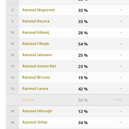
Raionul Nisporeni
33 %
–
3
Raionul Rezina
33 %
–
3
Raionul Edineţ
28 %
–
10
Raionul Făleşti
54 %
–
10
Raionul Ialoveni
25 %
–
10
Raionul Anenii Noi
23 %
–
13
Raionul Briceni
19 %
–
13
Raionul Leova
42 %
–
13
Media
30 %
0 %
–
Raionul Hînceşti
12 %
–
16
Raionul Orhei
34 %
–
16