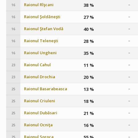
Raionul Rîşcani
38 %
–
16
Raionul Şoldăneşti
27 %
–
16
Raionul Ştefan Vodă
40 %
–
16
Raionul Teleneşti
28 %
–
16
Raionul Ungheni
35 %
–
16
Raionul Cahul
11 %
–
23
Raionul Drochia
20 %
–
23
Raionul Basarabeasca
13 %
–
25
Raionul Criuleni
18 %
–
25
Raionul Dubăsari
21 %
–
25
Raionul Ocniţa
16 %
–
25
Raionul Soroca
55 %
–
25