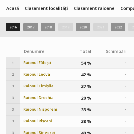
Acasă
Clasament localități
Clasament raioane
Compa
2016
2017
2018
2019
2020
2021
2022
2
Denumire
Total
Schimbări
Raionul Făleşti
54 %
–
1
Raionul Leova
42 %
–
2
Raionul Cimişlia
37 %
–
3
Raionul Drochia
20 %
–
3
Raionul Nisporeni
33 %
–
3
Raionul Rîşcani
38 %
–
3
Raionul Sîngerei
49 %
–
3