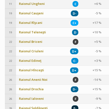
Raionul Ungheni
C
+6 %
11
Raionul Cauşeni
D-
-5 %
19
Raionul Rîşcani
C+
+17 %
19
Raionul Teleneşti
D
+10 %
19
Raionul Briceni
F
+5 %
22
Raionul Criuleni
D+
-5 %
22
Raionul Edineţ
C-
+3 %
22
Raionul Hînceşti
D+
+15 %
22
Raionul Anenii Noi
F
-14 %
26
Raionul Drochia
D-
+15 %
26
Raionul Ialoveni
F
-9 %
26
Raionul Şoldăneşti
E-
-7 %
26