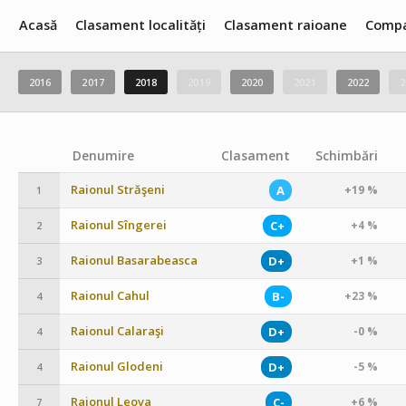
Acasă
Clasament localități
Clasament raioane
Compa
2016
2017
2018
2019
2020
2021
2022
2
Denumire
Clasament
Schimbări
Raionul Străşeni
A
+19 %
1
Raionul Sîngerei
C+
+4 %
2
Raionul Basarabeasca
D+
+1 %
3
Raionul Cahul
B-
+23 %
4
Raionul Calaraşi
D+
-0 %
4
Raionul Glodeni
D+
-5 %
4
Raionul Leova
C-
+6 %
7