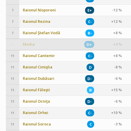
Raionul Nisporeni
E+
-12 %
7
Raionul Rezina
C-
+12 %
7
Raionul Ştefan Vodă
B-
+8 %
7
Media
D+
+3 %
–
Raionul Cantemir
C-
+8 %
11
Raionul Cimişlia
D
-8 %
11
Raionul Dubăsari
D-
-6 %
11
Raionul Făleşti
B
+15 %
11
Raionul Ocniţa
D-
-6 %
11
Raionul Orhei
C-
+10 %
11
Raionul Soroca
C
-3 %
11