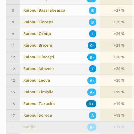
Raionul Basarabeasca
B
+27 %
8
Raionul Florești
B
+26 %
9
Raionul Ocniţa
C
+26 %
9
Raionul Briceni
C-
+21 %
11
Raionul Hînceşti
B-
+20 %
12
Raionul Ialoveni
C
+20 %
12
Raionul Leova
A-
+20 %
12
Raionul Cimişlia
A-
+19 %
15
Raionul Taraclia
D+
+19 %
15
Raionul Soroca
A
+18 %
17
Media
B-
+17 %
–