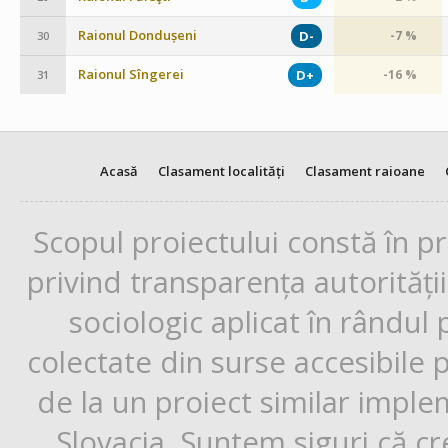
Raionul Dondușeni
D-
-7 %
30
Raionul Sîngerei
D+
-16 %
31
Acasă
Clasament localități
Clasament raioane
Scopul proiectului constă în p
privind transparența autorități
sociologic aplicat în rândul
colectate din surse accesibile 
de la un proiect similar impl
Slovacia. Suntem siguri că cr