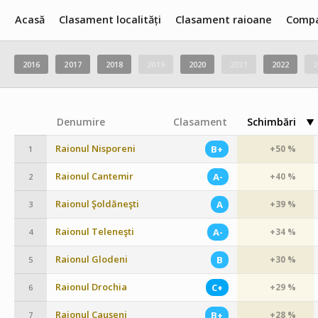
Acasă
Clasament localități
Clasament raioane
Compa
2016
2017
2018
2019
2020
2021
2022
2
Denumire
Clasament
Schimbări
Raionul Nisporeni
B+
+50 %
1
Raionul Cantemir
A-
+40 %
2
Raionul Şoldăneşti
A
+39 %
3
Raionul Teleneşti
A-
+34 %
4
Raionul Glodeni
B
+30 %
5
Raionul Drochia
C+
+29 %
6
Raionul Cauşeni
B+
+28 %
7