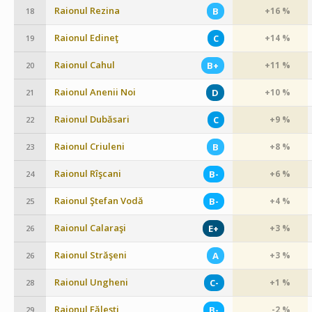
Raionul Rezina
B
+16 %
18
Raionul Edineţ
C
+14 %
19
Raionul Cahul
B+
+11 %
20
Raionul Anenii Noi
D
+10 %
21
Raionul Dubăsari
C
+9 %
22
Raionul Criuleni
B
+8 %
23
Raionul Rîşcani
B-
+6 %
24
Raionul Ştefan Vodă
B-
+4 %
25
Raionul Calaraşi
E+
+3 %
26
Raionul Străşeni
A
+3 %
26
Raionul Ungheni
C-
+1 %
28
Raionul Făleşti
B-
-2 %
29