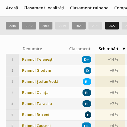
Acasă
Clasament localități
Clasament raioane
Compa
2016
2017
2018
2019
2020
2021
2022
2
Denumire
Clasament
Schimbări
Raionul Teleneşti
D+
+14 %
1
Raionul Glodeni
D
+9 %
2
Raionul Ştefan Vodă
B-
+9 %
2
Raionul Ocniţa
E+
+9 %
4
Raionul Taraclia
E+
+7 %
5
Raionul Briceni
E
+6 %
6
Raionul Cauşeni
D+
+6 %
6