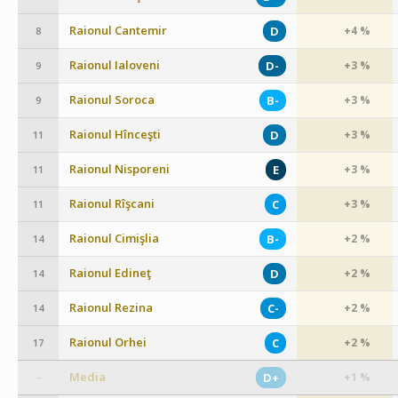
Raionul Cantemir
D
+4 %
8
Raionul Ialoveni
D-
+3 %
9
Raionul Soroca
B-
+3 %
9
Raionul Hînceşti
D
+3 %
11
Raionul Nisporeni
E
+3 %
11
Raionul Rîşcani
C
+3 %
11
Raionul Cimişlia
B-
+2 %
14
Raionul Edineţ
D
+2 %
14
Raionul Rezina
C-
+2 %
14
Raionul Orhei
C
+2 %
17
Media
D+
+1 %
–