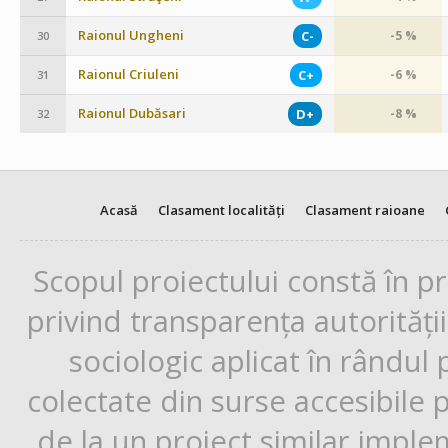
Raionul Ungheni
C-
-5 %
30
Raionul Criuleni
C+
-6 %
31
Raionul Dubăsari
D+
-8 %
32
Acasă
Clasament localități
Clasament raioane
Scopul proiectului constă în p
privind transparența autorități
sociologic aplicat în rândul
colectate din surse accesibile 
de la un proiect similar impl