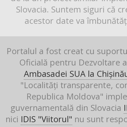
Slovacia. Suntem siguri că cr
acestor date va îmbunătăți
Portalul a fost creat cu suport
Oficială pentru Dezvoltare al
Ambasadei SUA la Chișină
"Localități transparente, co
Republica Moldova" imple
guvernamentală din Slovacia
nici
IDIS "Viitorul"
nu sunt respon