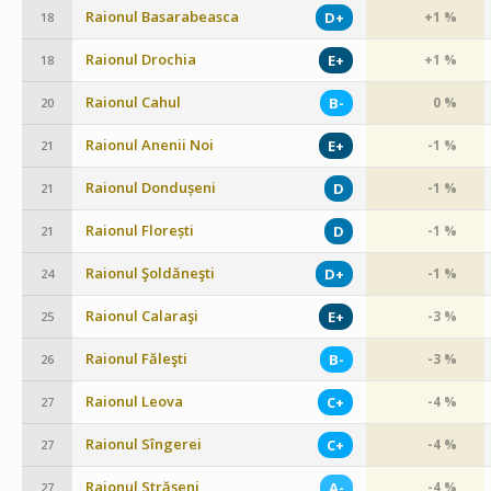
Raionul Basarabeasca
D+
+1 %
18
Raionul Drochia
E+
+1 %
18
Raionul Cahul
B-
0 %
20
Raionul Anenii Noi
E+
-1 %
21
Raionul Dondușeni
D
-1 %
21
Raionul Florești
D
-1 %
21
Raionul Şoldăneşti
D+
-1 %
24
Raionul Calaraşi
E+
-3 %
25
Raionul Făleşti
B-
-3 %
26
Raionul Leova
C+
-4 %
27
Raionul Sîngerei
C+
-4 %
27
Raionul Străşeni
A-
-4 %
27