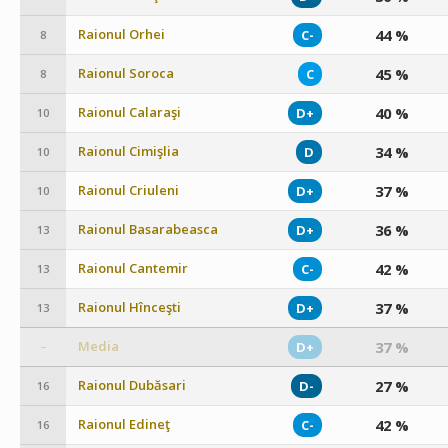
Raionul Orhei
44 %
C-
8
Raionul Soroca
45 %
C
8
Raionul Calaraşi
40 %
D+
10
Raionul Cimişlia
34 %
D
10
Raionul Criuleni
37 %
D+
10
Raionul Basarabeasca
36 %
D+
13
Raionul Cantemir
42 %
C-
13
Raionul Hînceşti
37 %
D+
13
Media
37 %
D+
–
Raionul Dubăsari
27 %
D-
16
Raionul Edineţ
42 %
C-
16