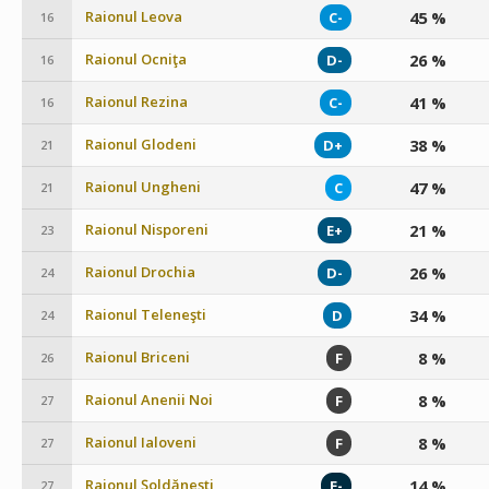
Raionul Leova
45 %
C-
16
Raionul Ocniţa
26 %
D-
16
Raionul Rezina
41 %
C-
16
Raionul Glodeni
38 %
D+
21
Raionul Ungheni
47 %
C
21
Raionul Nisporeni
21 %
E+
23
Raionul Drochia
26 %
D-
24
Raionul Teleneşti
34 %
D
24
Raionul Briceni
8 %
F
26
Raionul Anenii Noi
8 %
F
27
Raionul Ialoveni
8 %
F
27
Raionul Şoldăneşti
14 %
E-
27