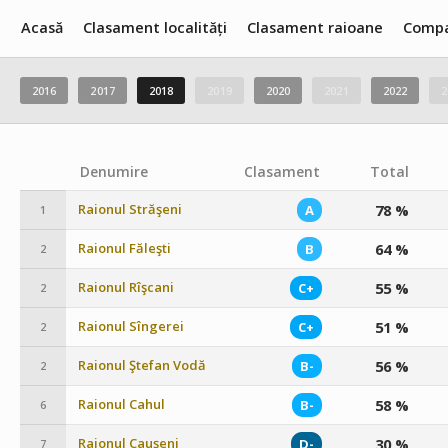
Acasă
Clasament localități
Clasament raioane
Compa
2016
2017
2018
2019
2020
2021
2022
2
Denumire
Clasament
Total
Raionul Străşeni
78 %
A
1
Raionul Făleşti
64 %
B
2
Raionul Rîşcani
55 %
C+
2
Raionul Sîngerei
51 %
C+
2
Raionul Ştefan Vodă
56 %
B-
2
Raionul Cahul
58 %
B-
6
Raionul Cauşeni
30 %
D-
7