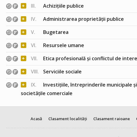
+
III.
Achizițiile publice
+
IV.
Administrarea proprietății publice
+
V.
Bugetarea
+
VI.
Resursele umane
+
VII.
Etica profesională și conflictul de inter
+
VIII.
Serviciile sociale
+
IX.
Investițiile, întreprinderile municipale ș
societățile comerciale
Acasă
Clasament localități
Clasament raioane