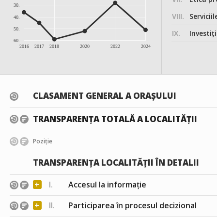
30.
VIII.
Serviciil
40.
50.
IX.
Investițiile, în
60.
2016
2017
2018
2020
2022
2024
CLASAMENT GENERAL A ORAȘULUI
TRANSPARENȚA TOTALĂ A LOCALITĂȚII
Poziție
TRANSPARENȚA LOCALITĂȚII ÎN DETALII
+
I.
Accesul la informație
+
II.
Participarea în procesul decizional