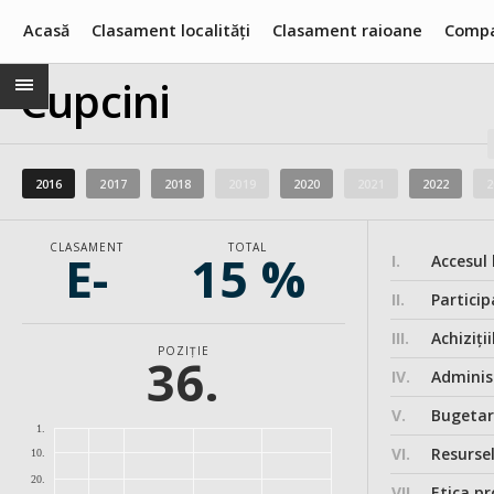
Acasă
Clasament localități
Clasament raioane
Compa
Cupcini
2016
2017
2018
2019
2020
2021
2022
2
CLASAMENT
TOTAL
E-
15 %
I.
Accesul 
II.
Particip
III.
Achiziții
POZIȚIE
36.
IV.
Administ
V.
Bugeta
1.
VI.
Resurse
10.
20.
VII.
Etica pr