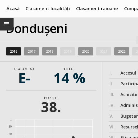
Acasă
Clasament localități
Clasament raioane
Compa
Dondușeni
2016
2017
2018
2019
2020
2021
2022
2
CLASAMENT
TOTAL
E-
14 %
I.
Accesul 
II.
Particip
III.
Achiziții
POZIȚIE
38.
IV.
Administ
V.
Bugeta
1.
VI.
Resurse
10.
20.
VII.
Etica pr