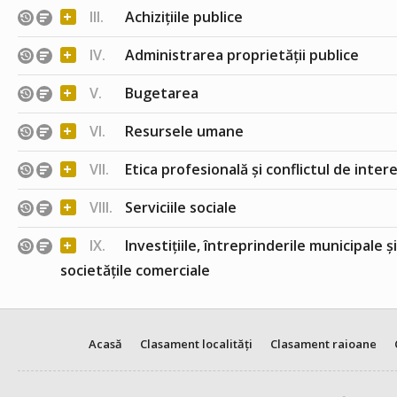
+
III.
Achizițiile publice
+
IV.
Administrarea proprietății publice
+
V.
Bugetarea
+
VI.
Resursele umane
+
VII.
Etica profesională și conflictul de inter
+
VIII.
Serviciile sociale
+
IX.
Investițiile, întreprinderile municipale ș
societățile comerciale
Acasă
Clasament localități
Clasament raioane