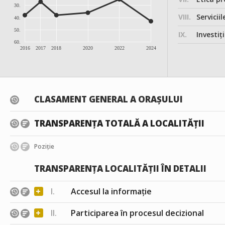
30.
VIII.
Serviciil
40.
50.
IX.
Investițiile, în
60.
2016
2017
2018
2020
2022
2024
CLASAMENT GENERAL A ORAȘULUI
TRANSPARENȚA TOTALĂ A LOCALITĂȚII
Poziție
TRANSPARENȚA LOCALITĂȚII ÎN DETALII
+
I.
Accesul la informație
+
II.
Participarea în procesul decizional