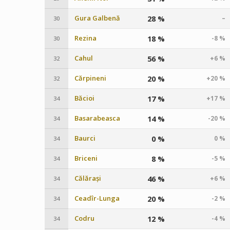
Gura Galbenă
28 %
–
30
Rezina
18 %
-8 %
30
Cahul
56 %
+6 %
32
Cărpineni
20 %
+20 %
32
Băcioi
17 %
+17 %
34
Basarabeasca
14 %
-20 %
34
Baurci
0 %
0 %
34
Briceni
8 %
-5 %
34
Călărași
46 %
+6 %
34
Ceadîr-Lunga
20 %
-2 %
34
Codru
12 %
-4 %
34