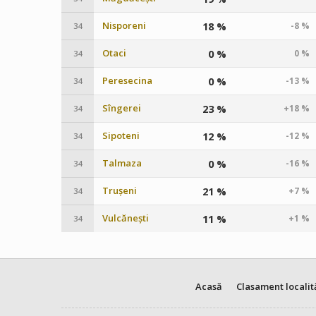
Nisporeni
18 %
-8 %
34
Otaci
0 %
0 %
34
Peresecina
0 %
-13 %
34
Sîngerei
23 %
+18 %
34
Sipoteni
12 %
-12 %
34
Talmaza
0 %
-16 %
34
Trușeni
21 %
+7 %
34
Vulcănești
11 %
+1 %
34
Acasă
Clasament localit