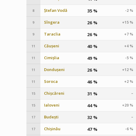
Ștefan Vodă
35 %
-2 %
8
Sîngera
26 %
+15 %
9
Taraclia
26 %
+7 %
9
Căușeni
40 %
+4 %
11
Cimișlia
49 %
-5 %
11
Dondușeni
26 %
+12 %
11
Soroca
46 %
+2 %
11
Chișcăreni
31 %
–
15
Ialoveni
44 %
+20 %
15
Budești
32 %
–
17
Chișinău
47 %
-6 %
17