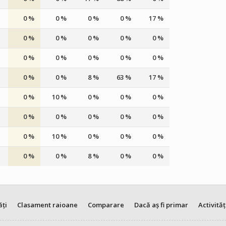
0 %
0 %
0 %
0 %
17 %
0 %
0 %
0 %
0 %
0 %
0 %
0 %
0 %
0 %
0 %
0 %
0 %
8 %
63 %
17 %
0 %
10 %
0 %
0 %
0 %
0 %
0 %
0 %
0 %
0 %
0 %
10 %
0 %
0 %
0 %
0 %
0 %
8 %
0 %
0 %
ăți
Clasament raioane
Comparare
Dacă aș fi primar
Activităț