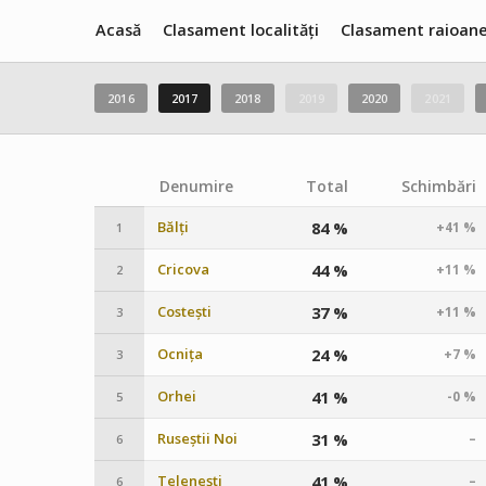
Acasă
Clasament localități
Clasament raioan
2016
2017
2018
2019
2020
2021
Denumire
Total
Schimbări
Bălți
84 %
+41 %
1
Cricova
44 %
+11 %
2
Costești
37 %
+11 %
3
Ocnița
24 %
+7 %
3
Orhei
41 %
-0 %
5
Ruseștii Noi
31 %
–
6
Telenești
41 %
–
6