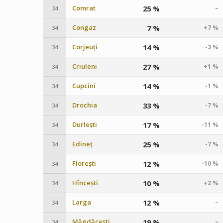
Comrat
25 %
–
34
Congaz
7 %
+7 %
34
Corjeuți
14 %
-3 %
34
Criuleni
27 %
+1 %
34
Cupcini
14 %
-1 %
34
Drochia
33 %
-7 %
34
Durlești
17 %
-11 %
34
Edineț
25 %
-7 %
34
Florești
12 %
-10 %
34
Hîncești
10 %
+2 %
34
Larga
12 %
–
34
Măgdăcești
19 %
–
34