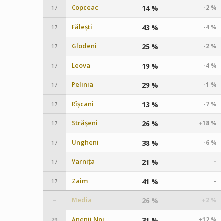
Copceac
14 %
-2 %
17
Fălești
43 %
-4 %
17
Glodeni
25 %
-2 %
17
Leova
19 %
-4 %
17
Pelinia
29 %
-1 %
17
Rîșcani
13 %
-7 %
17
Strășeni
26 %
+18 %
17
Ungheni
38 %
-6 %
17
Varnița
21 %
–
17
Zaim
41 %
–
17
Media
26 %
+2 %
–
Anenii Noi
31 %
+12 %
29