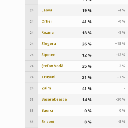
Leova
19 %
-4 %
24
Orhei
41 %
-0 %
24
Rezina
18 %
-8 %
24
Sîngera
26 %
+15 %
24
Sipoteni
12 %
-12 %
24
Ștefan Vodă
35 %
-2 %
24
Trușeni
21 %
+7 %
24
Zaim
41 %
–
24
Basarabeasca
14 %
-20 %
38
Baurci
0 %
0 %
38
Briceni
8 %
-5 %
38