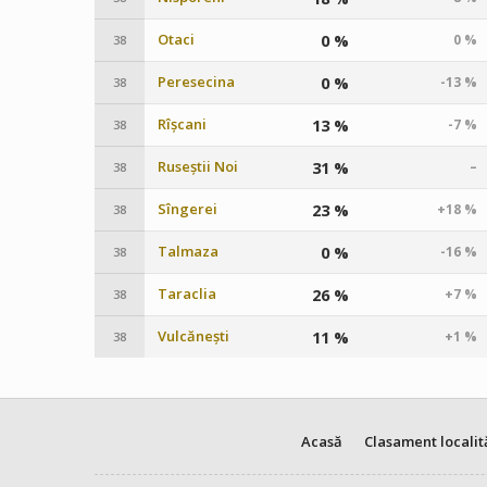
Otaci
0 %
0 %
38
Peresecina
0 %
-13 %
38
Rîșcani
13 %
-7 %
38
Ruseștii Noi
31 %
–
38
Sîngerei
23 %
+18 %
38
Talmaza
0 %
-16 %
38
Taraclia
26 %
+7 %
38
Vulcănești
11 %
+1 %
38
Acasă
Clasament localit