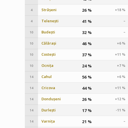
Strășeni
26 %
+18 %
4
Telenești
41 %
–
4
Budești
32 %
–
10
Călărași
46 %
+6 %
10
Costești
37 %
+11 %
10
Ocnița
24 %
+7 %
10
Cahul
56 %
+6 %
14
Cricova
44 %
+11 %
14
Dondușeni
26 %
+12 %
14
Durlești
17 %
-11 %
14
Varnița
21 %
–
14