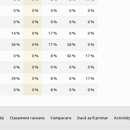
0 %
0 %
0 %
0 %
0 %
0 %
0 %
0 %
0 %
0 %
14 %
0 %
17 %
0 %
0 %
36 %
0 %
17 %
38 %
0 %
0 %
0 %
8 %
63 %
17 %
0 %
0 %
0 %
0 %
0 %
29 %
0 %
8 %
0 %
17 %
0 %
0 %
8 %
0 %
0 %
ăți
Clasament raioane
Comparare
Dacă aș fi primar
Activităț