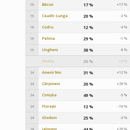
Băcioi
17 %
+17 %
19
Ceadîr-Lunga
20 %
-2 %
19
Codru
12 %
-4 %
19
Pelinia
29 %
-1 %
19
Ungheni
38 %
-6 %
19
Media
26 %
+2 %
–
Anenii Noi
31 %
+12 %
24
Cărpineni
20 %
+20 %
24
Cimișlia
49 %
-5 %
24
Florești
12 %
-10 %
24
Glodeni
25 %
-2 %
24
Ialoveni
44 %
+20 %
24