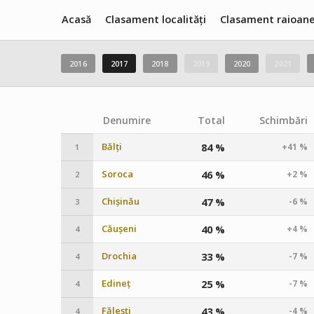
Acasă
Clasament localități
Clasament raioan
2016
2017
2018
2019
2020
2021
Denumire
Total
Schimbări
Bălți
84 %
+41 %
1
Soroca
46 %
+2 %
2
Chișinău
47 %
-6 %
3
Căușeni
40 %
+4 %
4
Drochia
33 %
-7 %
4
Edineț
25 %
-7 %
4
Fălești
43 %
-4 %
4