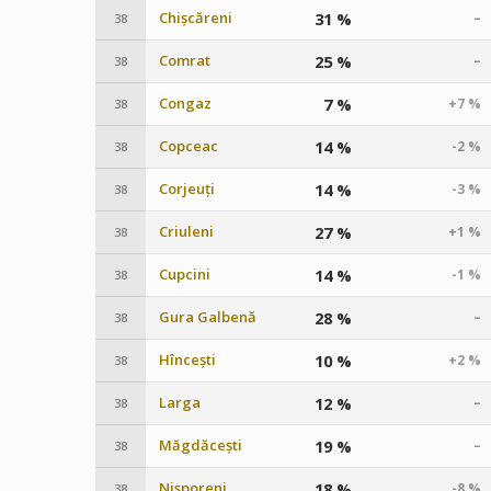
Chișcăreni
31 %
–
38
Comrat
25 %
–
38
Congaz
7 %
+7 %
38
Copceac
14 %
-2 %
38
Corjeuți
14 %
-3 %
38
Criuleni
27 %
+1 %
38
Cupcini
14 %
-1 %
38
Gura Galbenă
28 %
–
38
Hîncești
10 %
+2 %
38
Larga
12 %
–
38
Măgdăcești
19 %
–
38
Nisporeni
18 %
-8 %
38