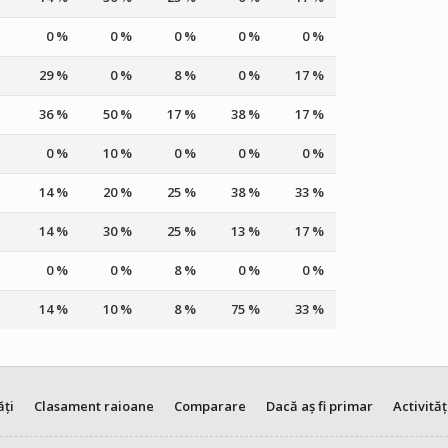
0 %
0 %
0 %
0 %
0 %
29 %
0 %
8 %
0 %
17 %
36 %
50 %
17 %
38 %
17 %
0 %
10 %
0 %
0 %
0 %
14 %
20 %
25 %
38 %
33 %
14 %
30 %
25 %
13 %
17 %
0 %
0 %
8 %
0 %
0 %
14 %
10 %
8 %
75 %
33 %
ăți
Clasament raioane
Comparare
Dacă aș fi primar
Activităț