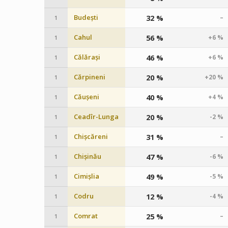
Budești
32 %
–
1
Cahul
56 %
+6 %
1
Călărași
46 %
+6 %
1
Cărpineni
20 %
+20 %
1
Căușeni
40 %
+4 %
1
Ceadîr-Lunga
20 %
-2 %
1
Chișcăreni
31 %
–
1
Chișinău
47 %
-6 %
1
Cimișlia
49 %
-5 %
1
Codru
12 %
-4 %
1
Comrat
25 %
–
1