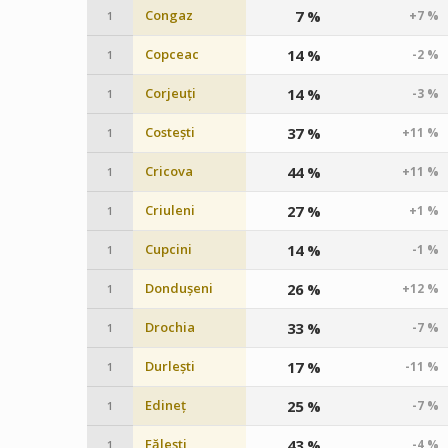
Congaz
7 %
+7 %
1
Copceac
14 %
-2 %
1
Corjeuți
14 %
-3 %
1
Costești
37 %
+11 %
1
Cricova
44 %
+11 %
1
Criuleni
27 %
+1 %
1
Cupcini
14 %
-1 %
1
Dondușeni
26 %
+12 %
1
Drochia
33 %
-7 %
1
Durlești
17 %
-11 %
1
Edineț
25 %
-7 %
1
Fălești
43 %
-4 %
1