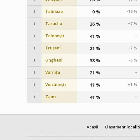
Talmaza
0 %
-16 %
1
Taraclia
26 %
+7 %
1
Telenești
41 %
–
1
Trușeni
21 %
+7 %
1
Ungheni
38 %
-6 %
1
Varnița
21 %
–
1
Vulcănești
11 %
+1 %
1
Zaim
41 %
–
1
Acasă
Clasament localit