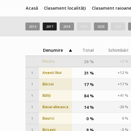
Acasă
Clasament localități
Clasament raioan
2016
2017
2018
2019
2020
2021
Denumire
Total
Schimbări
Media
26 %
+2 %
–
Anenii Noi
31 %
+12 %
1
Băcioi
17 %
+17 %
1
Bălți
84 %
+41 %
1
Basarabeasca
14 %
-20 %
1
Baurci
0 %
0 %
1
Briceni
8 %
-5 %
1