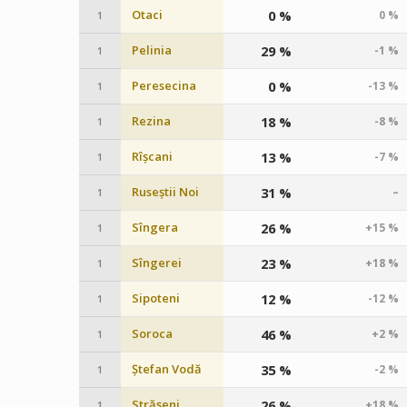
Otaci
0 %
0 %
1
Pelinia
29 %
-1 %
1
Peresecina
0 %
-13 %
1
Rezina
18 %
-8 %
1
Rîșcani
13 %
-7 %
1
Ruseștii Noi
31 %
–
1
Sîngera
26 %
+15 %
1
Sîngerei
23 %
+18 %
1
Sipoteni
12 %
-12 %
1
Soroca
46 %
+2 %
1
Ștefan Vodă
35 %
-2 %
1
Strășeni
26 %
+18 %
1