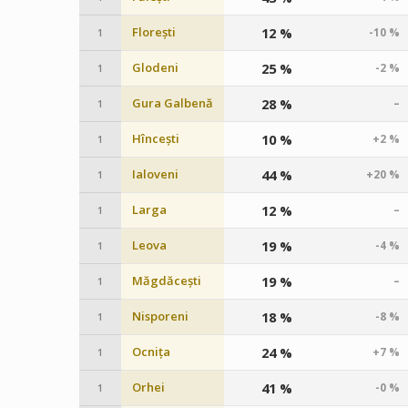
Florești
12 %
-10 %
1
Glodeni
25 %
-2 %
1
Gura Galbenă
28 %
–
1
Hîncești
10 %
+2 %
1
Ialoveni
44 %
+20 %
1
Larga
12 %
–
1
Leova
19 %
-4 %
1
Măgdăcești
19 %
–
1
Nisporeni
18 %
-8 %
1
Ocnița
24 %
+7 %
1
Orhei
41 %
-0 %
1