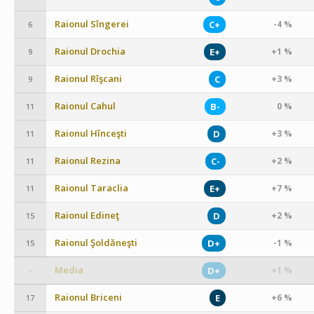
Raionul Sîngerei
C+
-4 %
6
Raionul Drochia
E+
+1 %
9
Raionul Rîşcani
C
+3 %
9
Raionul Cahul
B-
0 %
11
Raionul Hînceşti
D
+3 %
11
Raionul Rezina
C-
+2 %
11
Raionul Taraclia
E+
+7 %
11
Raionul Edineţ
D
+2 %
15
Raionul Şoldăneşti
D+
-1 %
15
Media
D+
+1 %
–
Raionul Briceni
E
+6 %
17