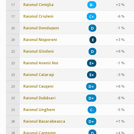
Raionul Cimişlia
B-
+2 %
17
Raionul Criuleni
C+
-6 %
17
Raionul Dondușeni
D
-1 %
20
Raionul Nisporeni
E
+3 %
20
Raionul Glodeni
D
+9 %
22
Raionul Anenii Noi
E+
-1 %
23
Raionul Calaraşi
E+
-3 %
23
Raionul Cauşeni
D+
+6 %
23
Raionul Dubăsari
D+
-8 %
23
Raionul Ungheni
C-
-5 %
23
Raionul Basarabeasca
D+
+1 %
28
Raionul Cantemir
D
+4 %
28