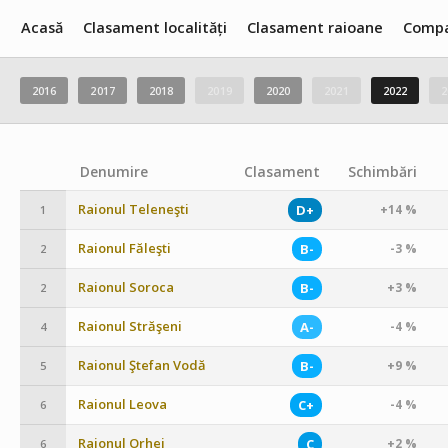
Acasă
Clasament localități
Clasament raioane
Compa
2016
2017
2018
2019
2020
2021
2022
2
Denumire
Clasament
Schimbări
Raionul Teleneşti
D+
+14 %
1
Raionul Făleşti
B-
-3 %
2
Raionul Soroca
B-
+3 %
2
Raionul Străşeni
A-
-4 %
4
Raionul Ştefan Vodă
B-
+9 %
5
Raionul Leova
C+
-4 %
6
Raionul Orhei
C
+2 %
6