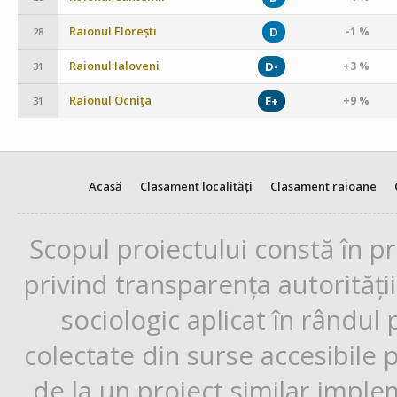
Raionul Florești
D
-1 %
28
Raionul Ialoveni
D-
+3 %
31
Raionul Ocniţa
E+
+9 %
31
Acasă
Clasament localități
Clasament raioane
Scopul proiectului constă în p
privind transparența autorități
sociologic aplicat în rândul
colectate din surse accesibile 
de la un proiect similar impl