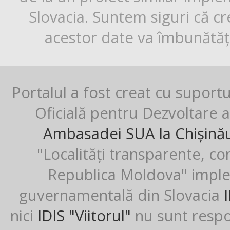
Slovacia. Suntem siguri că cr
acestor date va îmbunătăți
Portalul a fost creat cu suport
Oficială pentru Dezvoltare al
Ambasadei SUA la Chișină
"Localități transparente, co
Republica Moldova" imple
guvernamentală din Slovacia
nici
IDIS "Viitorul"
nu sunt respon