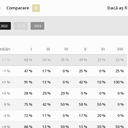
e
Comparare
0
Dacă aș fi
2022
2023
2024
mbări
I
III
IV
V
VI
VIII
68 %
36 %
25 %
49 %
22 %
32 %
+1 %
47 %
17 %
0 %
25 %
0 %
25 %
-1 %
91 %
13 %
0 %
42 %
10 %
100 %
+1 %
38 %
29 %
29 %
0 %
0 %
0 %
+6 %
75 %
42 %
50 %
58 %
50 %
0 %
0 %
72 %
17 %
0 %
17 %
20 %
0 %
-3 %
66 %
13 %
50 %
13 %
30 %
50 %
+4 %