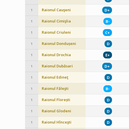
Raionul Cauşeni
D+
1
Raionul Cimişlia
B-
1
Raionul Criuleni
C+
1
Raionul Dondușeni
D
1
Raionul Drochia
E+
1
Raionul Dubăsari
D+
1
Raionul Edineţ
D
1
Raionul Făleşti
B-
1
Raionul Florești
D
1
Raionul Glodeni
D
1
Raionul Hînceşti
D
1