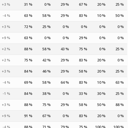
31 %
0 %
29 %
67 %
20 %
25 %
+3 %
63 %
58 %
29 %
83 %
10 %
50 %
-4 %
72 %
25 %
0 %
0 %
0 %
0 %
+3 %
63 %
0 %
0 %
29 %
0 %
0 %
+9 %
88 %
58 %
43 %
75 %
0 %
25 %
+2 %
75 %
42 %
29 %
83 %
20 %
0 %
+2 %
84 %
46 %
29 %
58 %
20 %
25 %
+3 %
69 %
58 %
64 %
83 %
10 %
63 %
-4 %
84 %
38 %
0 %
33 %
30 %
25 %
-1 %
88 %
75 %
29 %
58 %
50 %
88 %
+3 %
91 %
67 %
0 %
83 %
20 %
0 %
+9 %
88 %
71 %
79 %
75 %
100 %
100 %
-4 %