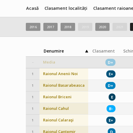
Acasă
Clasament localități
Clasament raioan
2016
2017
2018
2019
2020
2021
Denumire
Clasament
Schi
Media
D+
–
Raionul Anenii Noi
E+
1
Raionul Basarabeasca
D+
1
Raionul Briceni
E
1
Raionul Cahul
B-
1
Raionul Calaraşi
E+
1
Raionul Cantemir
D
1