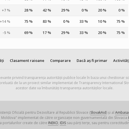
28 %
42 %
29 %
0 %
20 %
0 %
+7 %
75 %
83 %
0 %
33 %
10 %
75 %
+14 %
69 %
17 %
29 %
33 %
20 %
75 %
-5 %
ăți
Clasament raioane
Comparare
Dacă aș fi primar
Activităț
evante privind transparența autorității publice locale în baza unui chestionar so
 preluată de la un proiect similar implementat de Transparency International Slo
acestor date va îmbunătăți transparența autorităților locale.
istență Oficială pentru Dezvoltare al Republicii Slovace (
SlovakAid
) și al
Ambasad
ica Moldova" implementat de către organizație non-guvernamentală din Slovacia
a portalurilor create de către
INEKO
,
IDIS
sau părți terțe, sau pentru corectitudin