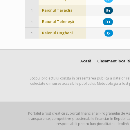
Raionul Taraclia
E+
1
Raionul Teleneşti
D+
1
Raionul Ungheni
C-
1
Acasă
Clasament localit
Scopul proiectului constă în prezentarea publică a datelor rel
colectate din surse accesibile publicului. Metodologia a fost
Portalul a fost creat cu suportul financiar al Programului de As
transparente, competitive și sustenabile financiar în Republ
responsabili pentru funcționalitatea deplină 