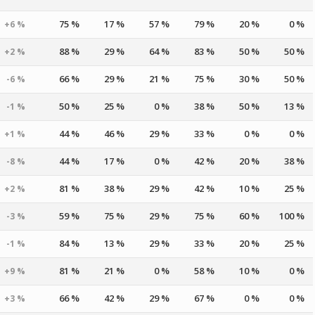
75 %
17 %
57 %
79 %
20 %
0 %
+6 %
88 %
29 %
64 %
83 %
50 %
50 %
+2 %
66 %
29 %
21 %
75 %
30 %
50 %
-6 %
50 %
25 %
0 %
38 %
50 %
13 %
-1 %
44 %
46 %
29 %
33 %
0 %
0 %
+1 %
44 %
17 %
0 %
42 %
20 %
38 %
-8 %
81 %
38 %
29 %
42 %
10 %
25 %
+2 %
59 %
75 %
29 %
75 %
60 %
100 %
-3 %
84 %
13 %
29 %
33 %
20 %
25 %
-1 %
81 %
21 %
0 %
58 %
10 %
0 %
+9 %
66 %
42 %
29 %
67 %
0 %
0 %
+3 %