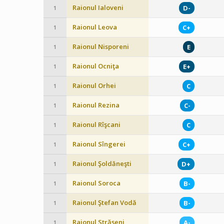
Raionul Ialoveni
D-
1
Raionul Leova
C+
1
Raionul Nisporeni
E
1
Raionul Ocniţa
E+
1
Raionul Orhei
C
1
Raionul Rezina
C-
1
Raionul Rîşcani
C
1
Raionul Sîngerei
C+
1
Raionul Şoldăneşti
D+
1
Raionul Soroca
B-
1
Raionul Ştefan Vodă
B-
1
Raionul Străşeni
A-
1