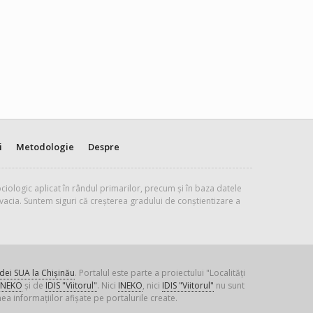
i
Metodologie
Despre
ciologic aplicat în rândul primarilor, precum și în baza datele
vacia. Suntem siguri că creșterea gradului de conștientizare a
ei SUA la Chișinău
. Portalul este parte a proiectului "Localități
INEKO
și de
IDIS "Viitorul"
. Nici
INEKO
, nici
IDIS "Viitorul"
nu sunt
ea informațiilor afișate pe portalurile create.