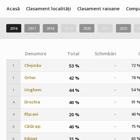
Acasă
Clasament localități
Clasament raioane
Compa
2016
2017
2018
2019
2020
2021
2022
2
Denumire
Total
Schimbări
I
Chișinău
53 %
72 
–
1
Orhei
42 %
78 
–
1
Ungheni
44 %
54 
–
1
Drochia
40 %
91 
–
4
Rîșcani
20 %
40 
–
4
Călărași
40 %
75 
–
6
Edineț
31 %
63 
–
6