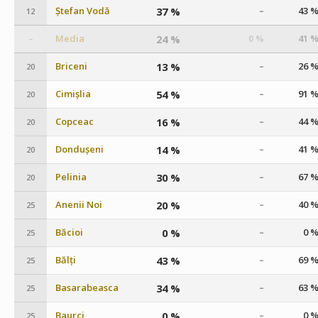
Ștefan Vodă
37 %
43 
–
12
Media
24 %
41 
0 %
–
Briceni
13 %
26 
–
20
Cimișlia
54 %
91 
–
20
Copceac
16 %
44 
–
20
Dondușeni
14 %
41 
–
20
Pelinia
30 %
67 
–
20
Anenii Noi
20 %
40 
–
25
Băcioi
0 %
0 
–
25
Bălți
43 %
69 
–
25
Basarabeasca
34 %
63 
–
25
Baurci
0 %
0 
–
25