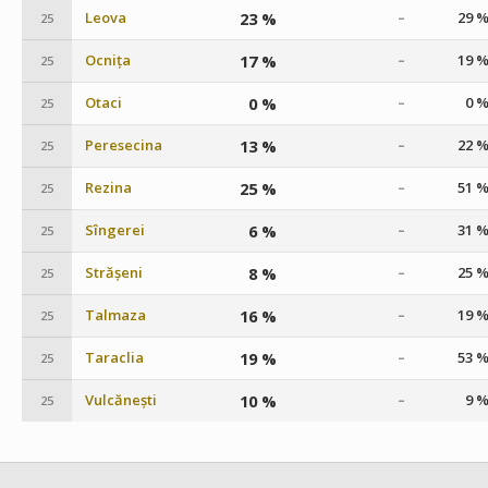
Leova
23 %
29 
–
25
Ocnița
17 %
19 
–
25
Otaci
0 %
0 
–
25
Peresecina
13 %
22 
–
25
Rezina
25 %
51 
–
25
Sîngerei
6 %
31 
–
25
Strășeni
8 %
25 
–
25
Talmaza
16 %
19 
–
25
Taraclia
19 %
53 
–
25
Vulcănești
10 %
9 
–
25