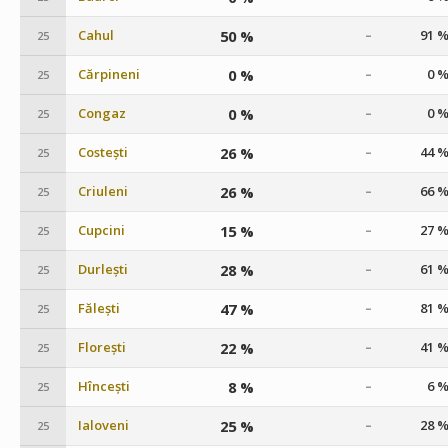
Cahul
50 %
91 
–
25
Cărpineni
0 %
0 
–
25
Congaz
0 %
0 
–
25
Costești
26 %
44 
–
25
Criuleni
26 %
66 
–
25
Cupcini
15 %
27 
–
25
Durlești
28 %
61 
–
25
Fălești
47 %
81 
–
25
Florești
22 %
41 
–
25
Hîncești
8 %
6 
–
25
Ialoveni
25 %
28 
–
25