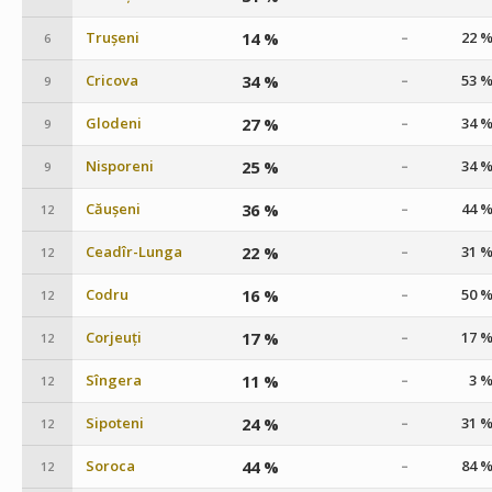
Trușeni
14 %
22 
–
6
Cricova
34 %
53 
–
9
Glodeni
27 %
34 
–
9
Nisporeni
25 %
34 
–
9
Căușeni
36 %
44 
–
12
Ceadîr-Lunga
22 %
31 
–
12
Codru
16 %
50 
–
12
Corjeuți
17 %
17 
–
12
Sîngera
11 %
3 
–
12
Sipoteni
24 %
31 
–
12
Soroca
44 %
84 
–
12