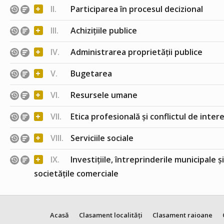
+
II.
Participarea în procesul decizional
+
III.
Achizițiile publice
+
IV.
Administrarea proprietății publice
+
V.
Bugetarea
+
VI.
Resursele umane
+
VII.
Etica profesională și conflictul de inter
+
VIII.
Serviciile sociale
+
IX.
Investițiile, întreprinderile municipale ș
societățile comerciale
Acasă
Clasament localități
Clasament raioane