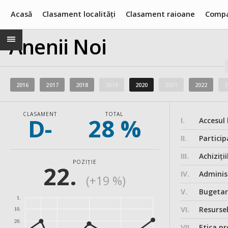
Acasă
Clasament localități
Clasament raioane
Compa
Anenii Noi
2016
2017
2018
2019
2020
2021
2022
2
CLASAMENT
TOTAL
D-
28 %
I.
Accesul 
II.
Particip
III.
Achiziții
POZIȚIE
22.
IV.
Administ
(+19 %)
V.
Bugeta
1.
VI.
Resurse
10.
20.
VII.
Etica pr