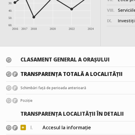
30.
VIII.
Serviciil
40.
50.
IX.
Investițiile, în
60.
2016
2017
2018
2020
2022
2024
CLASAMENT GENERAL A ORAȘULUI
TRANSPARENȚA TOTALĂ A LOCALITĂȚII
Schimbări față de perioada anterioară
Poziție
TRANSPARENȚA LOCALITĂȚII ÎN DETALII
+
I.
Accesul la informație