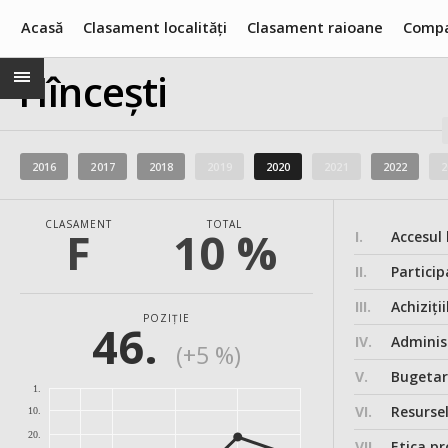
Acasă
Clasament localități
Clasament raioane
Compa
Hîncești
2016
2017
2018
2019
2020
2021
2022
2
CLASAMENT
TOTAL
F
10 %
I.
Accesul 
II.
Particip
III.
Achiziții
POZIȚIE
46.
IV.
Administ
(+5 %)
V.
Bugeta
1.
VI.
Resurse
10.
20.
VII.
Etica pr