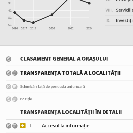
30.
VIII.
Serviciil
40.
50.
IX.
Investițiile, în
60.
2016
2017
2018
2020
2022
2024
CLASAMENT GENERAL A ORAȘULUI
TRANSPARENȚA TOTALĂ A LOCALITĂȚII
Schimbări față de perioada anterioară
Poziție
TRANSPARENȚA LOCALITĂȚII ÎN DETALII
+
I.
Accesul la informație