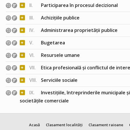
+
II.
Participarea în procesul decizional
+
III.
Achizițiile publice
+
IV.
Administrarea proprietății publice
+
V.
Bugetarea
+
VI.
Resursele umane
+
VII.
Etica profesională și conflictul de inter
+
VIII.
Serviciile sociale
+
IX.
Investițiile, întreprinderile municipale ș
societățile comerciale
Acasă
Clasament localități
Clasament raioane