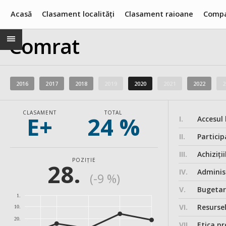
Acasă
Clasament localități
Clasament raioane
Compa
Comrat
2016
2017
2018
2019
2020
2021
2022
2
CLASAMENT
TOTAL
E+
24 %
I.
Accesul 
II.
Particip
III.
Achiziții
POZIȚIE
28.
IV.
Administ
(-9 %)
V.
Bugeta
1.
VI.
Resurse
10.
20.
VII.
Etica pr