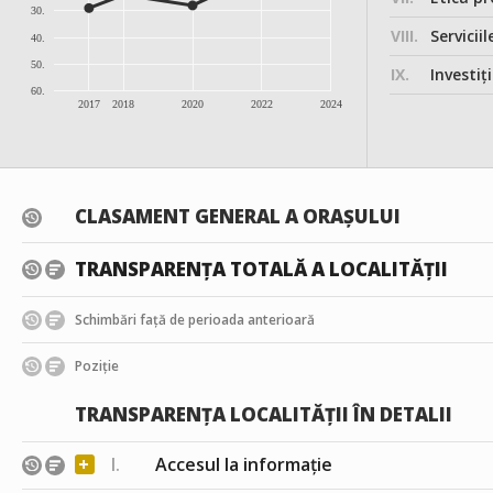
30.
VIII.
Serviciil
40.
50.
IX.
Investițiile, în
60.
2017
2018
2020
2022
2024
CLASAMENT GENERAL A ORAȘULUI
TRANSPARENȚA TOTALĂ A LOCALITĂȚII
Schimbări față de perioada anterioară
Poziție
TRANSPARENȚA LOCALITĂȚII ÎN DETALII
+
I.
Accesul la informație