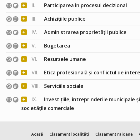
+
II.
Participarea în procesul decizional
+
III.
Achizițiile publice
+
IV.
Administrarea proprietății publice
+
V.
Bugetarea
+
VI.
Resursele umane
+
VII.
Etica profesională și conflictul de inter
+
VIII.
Serviciile sociale
+
IX.
Investițiile, întreprinderile municipale ș
societățile comerciale
Acasă
Clasament localități
Clasament raioane