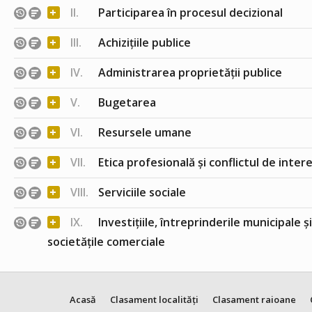
+
II.
Participarea în procesul decizional
+
III.
Achizițiile publice
+
IV.
Administrarea proprietății publice
+
V.
Bugetarea
+
VI.
Resursele umane
+
VII.
Etica profesională și conflictul de inter
+
VIII.
Serviciile sociale
+
IX.
Investițiile, întreprinderile municipale ș
societățile comerciale
Acasă
Clasament localități
Clasament raioane