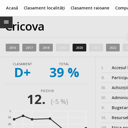
Acasă
Clasament localități
Clasament raioane
Compa
Cricova
2016
2017
2018
2019
2020
2021
2022
2
CLASAMENT
TOTAL
D+
39 %
I.
Accesul 
II.
Particip
III.
Achiziții
POZIȚIE
12.
IV.
Administ
(-5 %)
V.
Bugeta
1.
VI.
Resurse
10.
20.
VII.
Etica pr