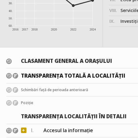
30.
VIII.
Serviciil
40.
50.
IX.
Investițiile, în
60.
2016
2017
2018
2020
2022
2024
CLASAMENT GENERAL A ORAȘULUI
TRANSPARENȚA TOTALĂ A LOCALITĂȚII
Schimbări față de perioada anterioară
Poziție
TRANSPARENȚA LOCALITĂȚII ÎN DETALII
+
I.
Accesul la informație