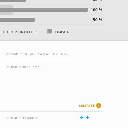
100 %
50 %
A TUTUROR ORAȘELOR
CIMIȘLIA
pe scala de la F (0 - 9 %) la A+ (80 - 100 %)
de maxim 100 puncte
CALITATE
?
+
+
de maxim 16 puncte