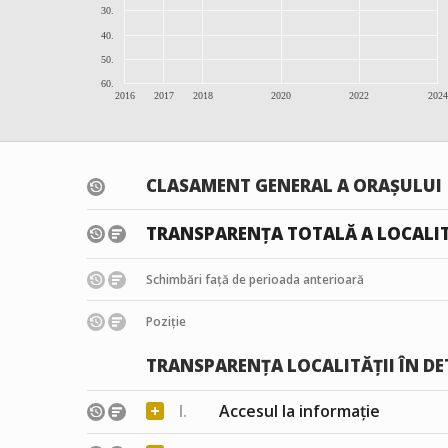
30.
40.
50.
60.
2016
2017
2018
2020
2022
2024
CLASAMENT GENERAL A ORAȘULUI
TRANSPARENȚA TOTALĂ A LOCALIT
Schimbări față de perioada anterioară
Poziție
TRANSPARENȚA LOCALITĂȚII ÎN DE
+
I.
Accesul la informație