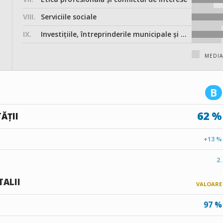
VIII.
Serviciile sociale
IX.
Investițiile, întreprinderile municipale și participarea în societățile comerciale
MEDI
B
62 %
ĂȚII
+13 %
2.
TALII
VALOARE
97 %