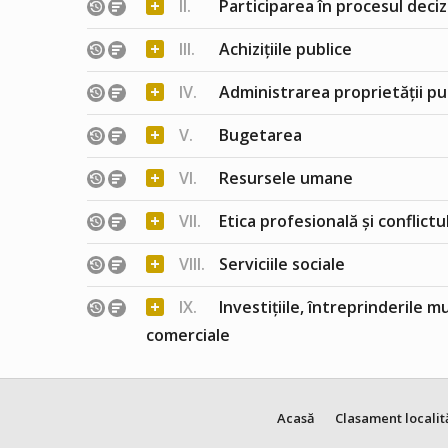
+
II.
Participarea în procesul deciz
+
III.
Achizițiile publice
+
IV.
Administrarea proprietății pu
+
V.
Bugetarea
+
VI.
Resursele umane
+
VII.
Etica profesională și conflict
+
VIII.
Serviciile sociale
+
IX.
Investițiile, întreprinderile m
comerciale
Acasă
Clasament localit