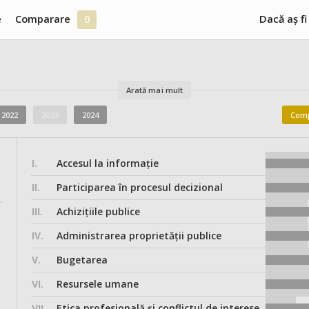
e
Comparare
0
Dacă aș fi
Arată mai mult
2022
2023
2024
Comp
I.
Accesul la informație
II.
Participarea în procesul decizional
III.
Achizițiile publice
IV.
Administrarea proprietății publice
V.
Bugetarea
VI.
Resursele umane
VII.
Etica profesională și conflictul de interese