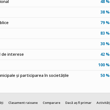
ional
48 %
38 %
blice
79 %
83 %
30 %
ul de interese
42 %
100 %
unicipale și participarea în societățile
50 %
ăți
Clasament raioane
Comparare
Dacă aș fi primar
Activităț