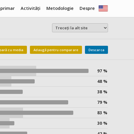
 primar
Activități
Metodologie
Despre
ară cu media
Adaugă pentru comparare
Descarca
97 %
48 %
38 %
79 %
83 %
30 %
42 %