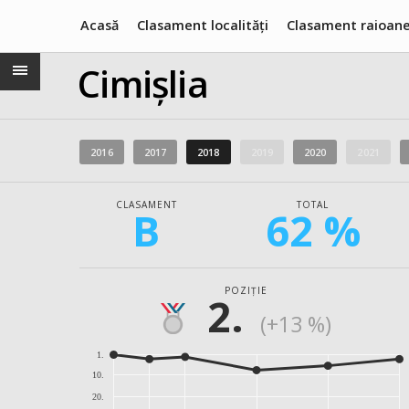
Acasă
Clasament localități
Clasament raioan
Cimișlia
2016
2017
2018
2019
2020
2021
CLASAMENT
TOTAL
B
62 %
POZIȚIE
2.
(+13 %)
1.
10.
20.