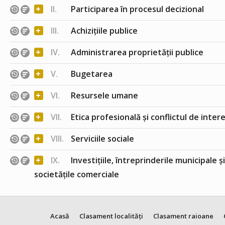
+
II.
Participarea în procesul decizional
+
III.
Achizițiile publice
+
IV.
Administrarea proprietății publice
+
V.
Bugetarea
+
VI.
Resursele umane
+
VII.
Etica profesională și conflictul de inter
+
VIII.
Serviciile sociale
+
IX.
Investițiile, întreprinderile municipale ș
societățile comerciale
Acasă
Clasament localități
Clasament raioane