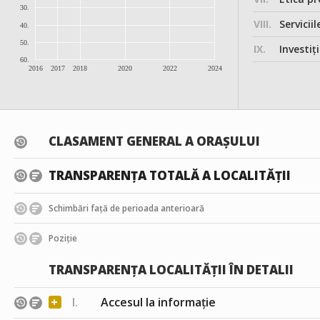
30.
VIII.
Serviciil
40.
50.
IX.
Investițiile, în
60.
2016
2017
2018
2020
2022
2024
CLASAMENT GENERAL A ORAȘULUI
TRANSPARENȚA TOTALĂ A LOCALITĂȚII
Schimbări față de perioada anterioară
Poziție
TRANSPARENȚA LOCALITĂȚII ÎN DETALII
+
I.
Accesul la informație