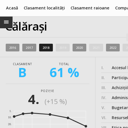
Acasă
Clasament localități
Clasament raioane
Compa
Călărași
2016
2017
2018
2019
2020
2021
2022
2
CLASAMENT
TOTAL
B
61 %
I.
Accesul 
II.
Particip
III.
Achiziții
POZIȚIE
4.
IV.
Administ
(+15 %)
V.
Bugeta
1.
VI.
Resurse
10.
20.
VII.
Etica pr