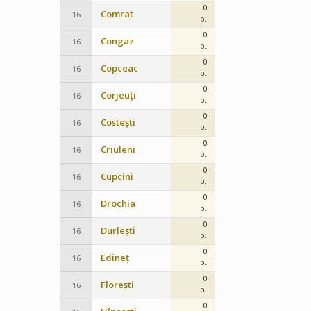
0
Comrat
16
p.
0
Congaz
16
p.
0
Copceac
16
p.
0
Corjeuți
16
p.
0
Costești
16
p.
0
Criuleni
16
p.
0
Cupcini
16
p.
0
Drochia
16
p.
0
Durlești
16
p.
0
Edineț
16
p.
0
Florești
16
p.
0