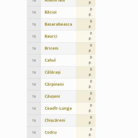
Anenii Noi
16
p.
0
Băcioi
16
p.
0
Basarabeasca
16
p.
0
Baurci
16
p.
0
Briceni
16
p.
0
Cahul
16
p.
0
Călărași
16
p.
0
Cărpineni
16
p.
0
Căușeni
16
p.
0
Ceadîr-Lunga
16
p.
0
Chișcăreni
16
p.
0
Codru
16
p.