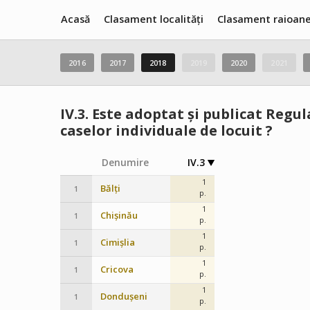
Acasă
Clasament localități
Clasament raioan
2016
2017
2018
2019
2020
2021
IV.3.
Este adoptat și publicat Regul
caselor individuale de locuit ?
Denumire
IV.3
1
Bălți
1
p.
1
Chișinău
1
p.
1
Cimișlia
1
p.
1
Cricova
1
p.
1
Dondușeni
1
p.