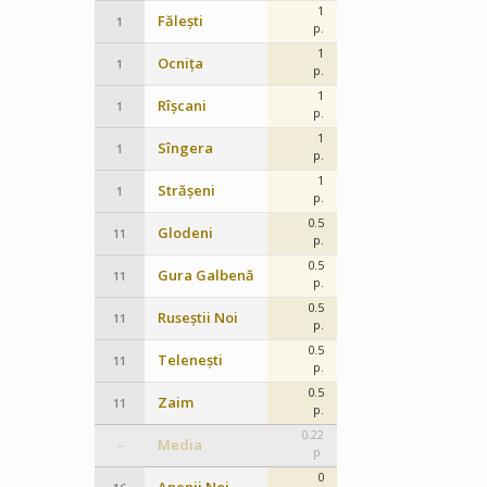
1
Fălești
1
p.
1
Ocnița
1
p.
1
Rîșcani
1
p.
1
Sîngera
1
p.
1
Strășeni
1
p.
0.5
Glodeni
11
p.
0.5
Gura Galbenă
11
p.
0.5
Ruseștii Noi
11
p.
0.5
Telenești
11
p.
0.5
Zaim
11
p.
0.22
Media
–
p.
0