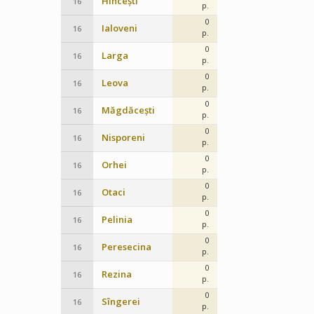
Hîncești
16
p.
0
Ialoveni
16
p.
0
Larga
16
p.
0
Leova
16
p.
0
Măgdăcești
16
p.
0
Nisporeni
16
p.
0
Orhei
16
p.
0
Otaci
16
p.
0
Pelinia
16
p.
0
Peresecina
16
p.
0
Rezina
16
p.
0
Sîngerei
16
p.