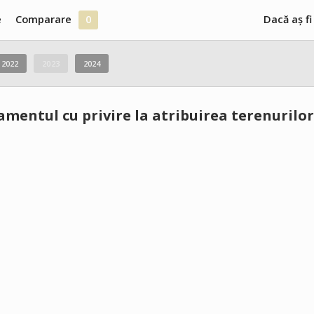
e
Comparare
0
Dacă aș fi
2022
2023
2024
amentul cu privire la atribuirea terenurilo