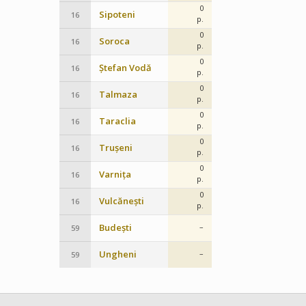
0
Sipoteni
16
p.
0
Soroca
16
p.
0
Ștefan Vodă
16
p.
0
Talmaza
16
p.
0
Taraclia
16
p.
0
Trușeni
16
p.
0
Varnița
16
p.
0
Vulcănești
16
p.
Budești
–
59
Ungheni
–
59