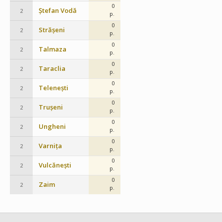
0
Ștefan Vodă
2
p.
0
Strășeni
2
p.
0
Talmaza
2
p.
0
Taraclia
2
p.
0
Telenești
2
p.
0
Trușeni
2
p.
0
Ungheni
2
p.
0
Varnița
2
p.
0
Vulcănești
2
p.
0
Zaim
2
p.