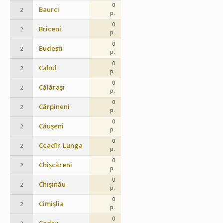
0
Baurci
2
p.
0
Briceni
2
p.
0
Budești
2
p.
0
Cahul
2
p.
0
Călărași
2
p.
0
Cărpineni
2
p.
0
Căușeni
2
p.
0
Ceadîr-Lunga
2
p.
0
Chișcăreni
2
p.
0
Chișinău
2
p.
0
Cimișlia
2
p.
0