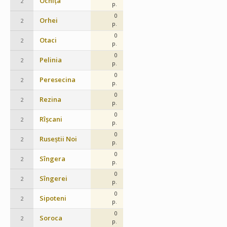
Ocnița
2
p.
0
Orhei
2
p.
0
Otaci
2
p.
0
Pelinia
2
p.
0
Peresecina
2
p.
0
Rezina
2
p.
0
Rîșcani
2
p.
0
Ruseștii Noi
2
p.
0
Sîngera
2
p.
0
Sîngerei
2
p.
0
Sipoteni
2
p.
0
Soroca
2
p.