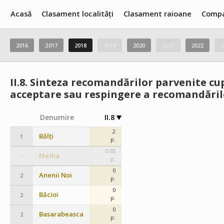
Acasă
Clasament localități
Clasament raioane
Compa
2016
2017
2018
2019
2020
2021
2022
2
II.8.
Sinteza recomandărilor parvenite cup
acceptare sau respingere a recomandăril
Denumire
II.8
2
Bălți
1
p.
0.03
Media
–
p.
0
Anenii Noi
2
p.
0
Băcioi
2
p.
0
Basarabeasca
2
p.