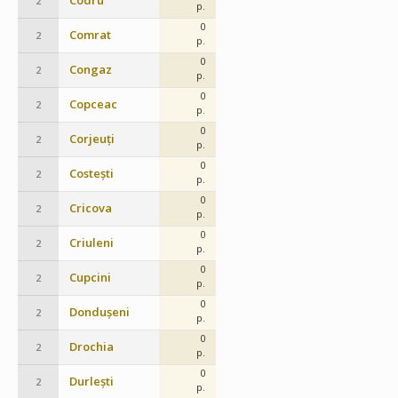
Codru
2
p.
0
Comrat
2
p.
0
Congaz
2
p.
0
Copceac
2
p.
0
Corjeuți
2
p.
0
Costești
2
p.
0
Cricova
2
p.
0
Criuleni
2
p.
0
Cupcini
2
p.
0
Dondușeni
2
p.
0
Drochia
2
p.
0
Durlești
2
p.