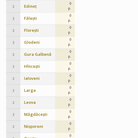
0
Edineț
2
p.
0
Fălești
2
p.
0
Florești
2
p.
0
Glodeni
2
p.
0
Gura Galbenă
2
p.
0
Hîncești
2
p.
0
Ialoveni
2
p.
0
Larga
2
p.
0
Leova
2
p.
0
Măgdăcești
2
p.
0
Nisporeni
2
p.
0