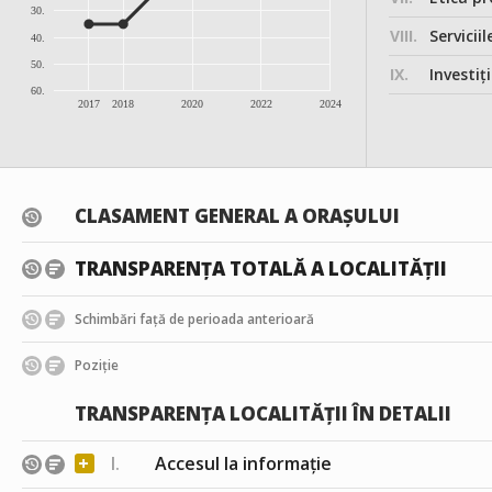
30.
VIII.
Serviciil
40.
50.
IX.
Investițiile, în
60.
2017
2018
2020
2022
2024
CLASAMENT GENERAL A ORAȘULUI
TRANSPARENȚA TOTALĂ A LOCALITĂȚII
Schimbări față de perioada anterioară
Poziție
TRANSPARENȚA LOCALITĂȚII ÎN DETALII
+
I.
Accesul la informație