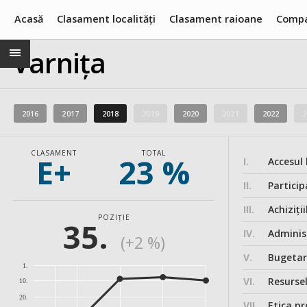
Acasă
Clasament localități
Clasament raioane
Compa
Varnița
2016
2017
2018
2019
2020
2021
2022
2
CLASAMENT
TOTAL
E+
23 %
I.
Accesul 
II.
Particip
III.
Achiziții
POZIȚIE
35.
IV.
Administ
(+2 %)
V.
Bugeta
1.
VI.
Resurse
10.
20.
VII.
Etica pr