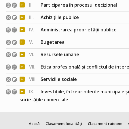
+
II.
Participarea în procesul decizional
+
III.
Achizițiile publice
+
IV.
Administrarea proprietății publice
+
V.
Bugetarea
+
VI.
Resursele umane
+
VII.
Etica profesională și conflictul de inter
+
VIII.
Serviciile sociale
+
IX.
Investițiile, întreprinderile municipale ș
societățile comerciale
Acasă
Clasament localități
Clasament raioane