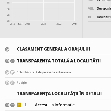
30.
VIII.
Serviciil
40.
50.
IX.
Investițiile, în
60.
2016
2017
2018
2020
2022
2024
CLASAMENT GENERAL A ORAȘULUI
TRANSPARENȚA TOTALĂ A LOCALITĂȚII
Schimbări față de perioada anterioară
Poziție
TRANSPARENȚA LOCALITĂȚII ÎN DETALII
+
I.
Accesul la informație