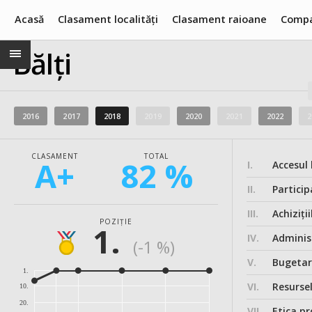
Acasă
Clasament localități
Clasament raioane
Compa
Bălți
2016
2017
2018
2019
2020
2021
2022
2
CLASAMENT
TOTAL
A+
82 %
I.
Accesul 
II.
Particip
III.
Achiziții
POZIȚIE
1.
IV.
Administ
(-1 %)
V.
Bugeta
1.
VI.
Resurse
10.
20.
VII.
Etica pr