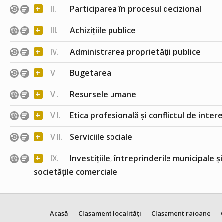
+
II.
Participarea în procesul decizional
+
III.
Achizițiile publice
+
IV.
Administrarea proprietății publice
+
V.
Bugetarea
+
VI.
Resursele umane
+
VII.
Etica profesională și conflictul de inter
+
VIII.
Serviciile sociale
+
IX.
Investițiile, întreprinderile municipale ș
societățile comerciale
Acasă
Clasament localități
Clasament raioane