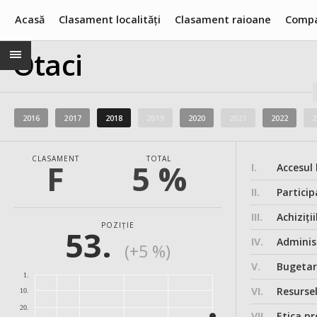
Acasă
Clasament localități
Clasament raioane
Compa
Otaci
2016
2017
2018
2019
2020
2021
2022
2
CLASAMENT
TOTAL
F
5 %
I.
Accesul 
II.
Particip
III.
Achiziții
POZIȚIE
53.
IV.
Administ
(+5 %)
V.
Bugeta
1.
VI.
Resurse
10.
20.
VII.
Etica pr