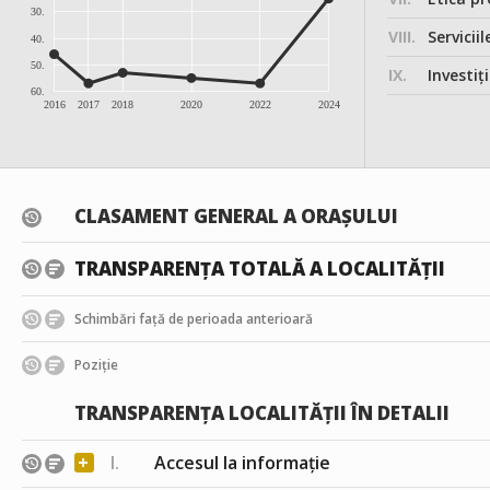
30.
VIII.
Serviciil
40.
50.
IX.
Investițiile, în
60.
2016
2017
2018
2020
2022
2024
CLASAMENT GENERAL A ORAȘULUI
TRANSPARENȚA TOTALĂ A LOCALITĂȚII
Schimbări față de perioada anterioară
Poziție
TRANSPARENȚA LOCALITĂȚII ÎN DETALII
+
I.
Accesul la informație