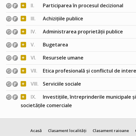
+
II.
Participarea în procesul decizional
+
III.
Achizițiile publice
+
IV.
Administrarea proprietății publice
+
V.
Bugetarea
+
VI.
Resursele umane
+
VII.
Etica profesională și conflictul de inter
+
VIII.
Serviciile sociale
+
IX.
Investițiile, întreprinderile municipale ș
societățile comerciale
Acasă
Clasament localități
Clasament raioane